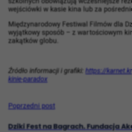
szkolnych obowiązują wcześniejsze rez
wejściówki w kasie kina lub za pośredn
Międzynarodowy Festiwal Filmów dla Dzi
wyjątkowy sposób – z wartościowym kine
zakątków globu.
Źródło informacji i grafiki:
https://karnet.
kinie-paradox
Poprzedni post
Dziki Fest na Bagrach. Fundacja Akc