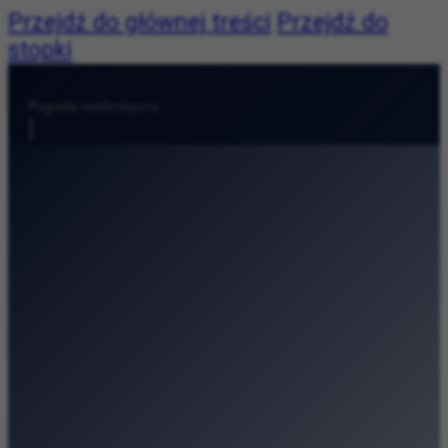
Przejdź do głównej treści
Przejdź do
stopki
Pogoda:
Pogoda niedostępna
|