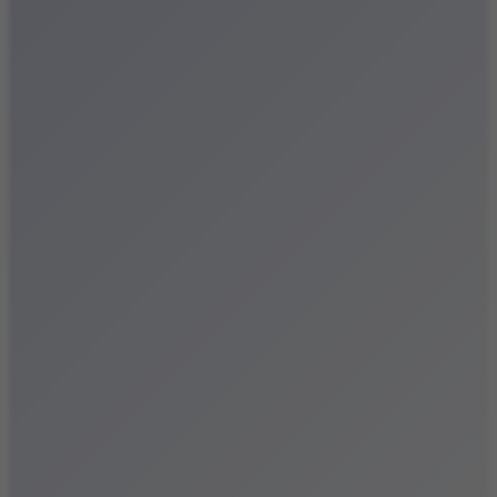
Festiwale
Koncerty
Wystawy
Rozrywka
Przegląd dnia
Małopolska
Kalendarz
Dodaj wydarzenie
Zobacz swoje wydarzenie
Kraków Kamery
Zdjęcia
Kontakt