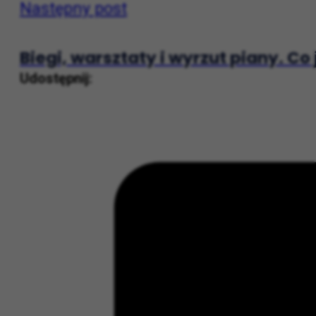
Następny post
Biegi, warsztaty i wyrzut piany. C
Udostępnij: