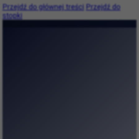
Przejdź do głównej treści
Przejdź do
stopki
Pogoda niedostępna
|