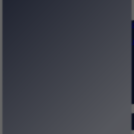
Strona główna
Kategorie
Kraków Wiadomości Wydarzeni
Polecamy
Chodźże na miasto – atrakcje 
Dla dzieci
Festiwale
Koncerty
Wystawy
Rozrywka
Przegląd dnia
Małopolska
Kalendarz