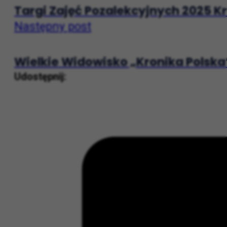
Poprzedni post
Targi Zajęć Pozalekcyjnych 2025 K
Następny post
Wielkie Widowisko „Kronika Polska
Udostępnij: