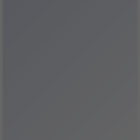
Festiwale
Koncerty
Wystawy
Rozrywka
Przegląd dnia
Małopolska
Kalendarz
Dodaj wydarzenie
Zobacz swoje wydarzenie
Kraków Kamery
Zdjęcia
Kontakt