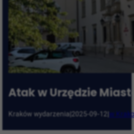
Atak w Urzędzie Mias
Kraków wydarzenia
|
2025-09-12
|
w Krak