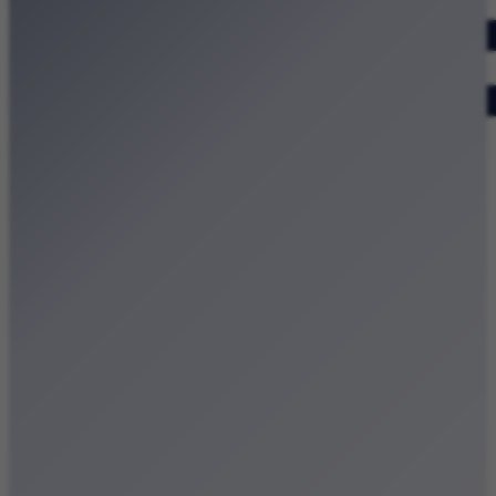
Dodaj wydarzenie
Zobacz swoje wydarzenie
Kraków Kamery
Zdjęcia
Kontakt
Patronat medialny
Strona główna
Kategorie
Kraków Wiadomości Wydarzenia
Polecamy
Chodźże na miasto – atrakcje Krakowa
Dla dzieci