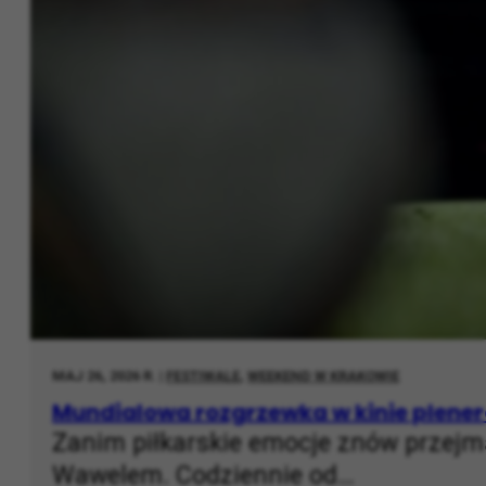
MAJ 26, 2026 R. |
FESTIWALE
,
WEEKEND W KRAKOWIE
Mundialowa rozgrzewka w kinie plene