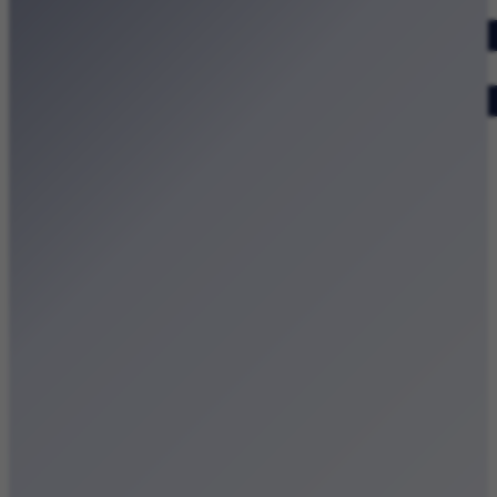
Dodaj wydarzenie
Zobacz swoje wydarzenie
Kraków Kamery
Zdjęcia
Kontakt
Patronat medialny
Strona główna
Kategorie
Kraków Wiadomości Wydarzenia
Polecamy
Chodźże na miasto – atrakcje Krakowa
Dla dzieci