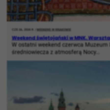
CZE 26, 2026 R. |
WEEKEND W KRAKOWIE
Weekend świętojański w MNK. Warsztaty
W ostatni weekend czerwca Muzeum N
średniowiecza z atmosferą Nocy…