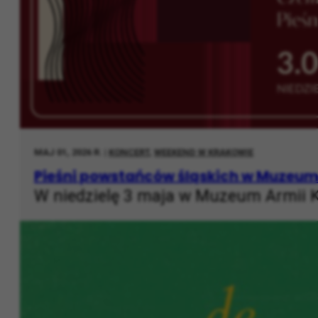
MAJ 01, 2026 R. |
KONCERT
,
WEEKEND W KRAKOWIE
Pieśni powstańców śląskich w Muzeum
W niedzielę 3 maja w Muzeum Armii Kr