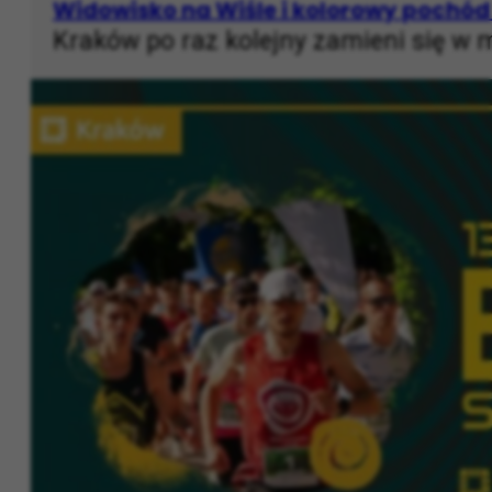
MAJ 30, 2026 R. |
ROZRYWKA
,
WEEKEND W KRAKOWIE
Widowisko na Wiśle i kolorowy pochód
Kraków po raz kolejny zamieni się w 