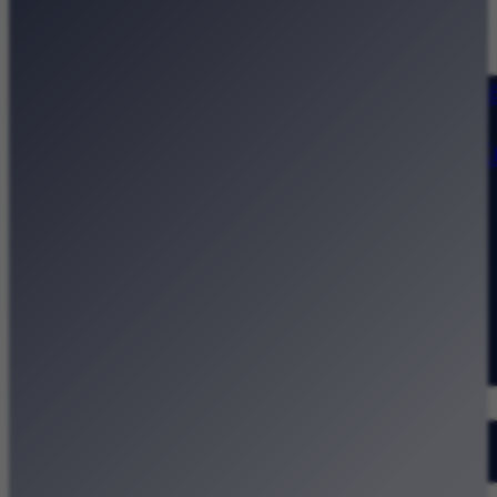
Strona główna
Kategorie
Kraków Wiadomości Wydarzeni
Polecamy
Chodźże na miasto – atrakcje 
Dla dzieci
Festiwale
Koncerty
Wystawy
Rozrywka
Przegląd dnia
Małopolska
Kalendarz