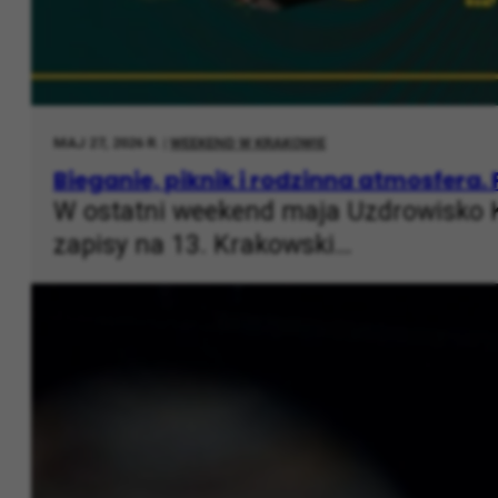
MAJ 27, 2026 R. |
WEEKEND W KRAKOWIE
Bieganie, piknik i rodzinna atmosfera.
W ostatni weekend maja Uzdrowisko 
zapisy na 13. Krakowski…