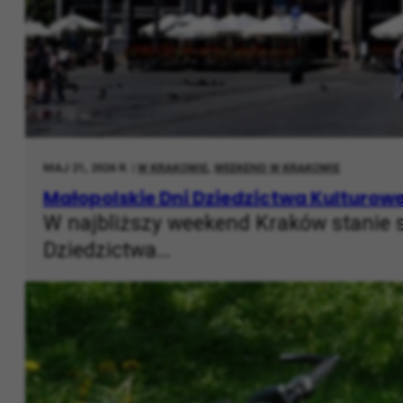
MAJ 21, 2026 R. |
W KRAKOWIE
,
WEEKEND W KRAKOWIE
Małopolskie Dni Dziedzictwa Kulturow
W najbliższy weekend Kraków stanie s
Dziedzictwa…