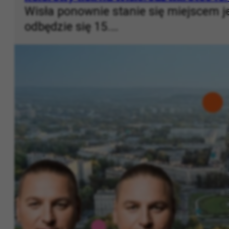
CZE 12, 2026 R. |
ROZRYWKA
,
WEEKEND W KRAKOWIE
Kolorowy tłok na Wiśle. Już wkrótce 
Wisła ponownie stanie się miejscem j
odbędzie się 15.…