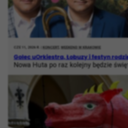
CZE 11, 2026 R. |
KONCERT
,
WEEKEND W KRAKOWIE
Golec uOrkiestra, Łobuzy i festyn rodz
Nowa Huta po raz kolejny będzie świ