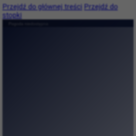
Przejdź do głównej treści
Przejdź do
stopki
Pogoda:
Pogoda niedostępna
|