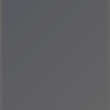
Festiwale
Koncerty
Wystawy
Rozrywka
Przegląd dnia
Małopolska
Kalendarz
Dodaj wydarzenie
Zobacz swoje wydarzenie
Kraków Kamery
Zdjęcia
Kontakt