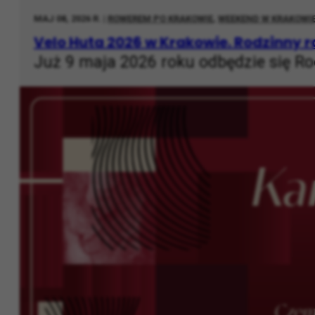
MAJ 08, 2026 R. |
ROWEREM PO KRAKOWIE
,
WEEKEND W KRAKOWI
Velo Huta 2026 w Krakowie. Rodzinny r
Już 9 maja 2026 roku odbędzie się Ro