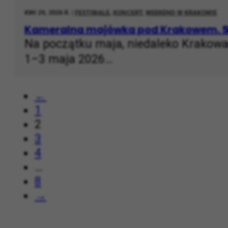
KWI 29, 2026 R. |
FESTIWALE
,
KONCERT
,
WEEKEND W KRAKOWIE
Kameralna majówka pod Krakowem. 5. 
Na początku maja, niedaleko Krakowa
1–3 maja 2026…
←
1
2
3
4
…
8
→