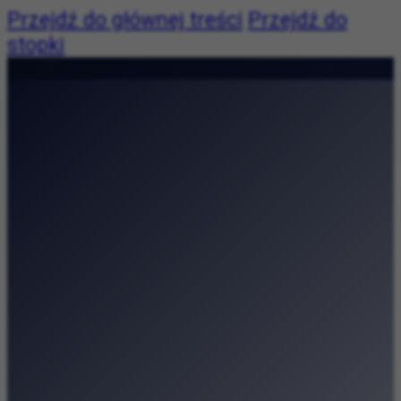
Przejdź do głównej treści
Przejdź do
stopki
Pogoda niedostępna
|