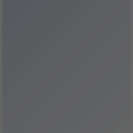
Festiwale
Koncerty
Wystawy
Rozrywka
Przegląd dnia
Małopolska
Kalendarz
Dodaj wydarzenie
Zobacz swoje wydarzenie
Kraków Kamery
Zdjęcia
Kontakt