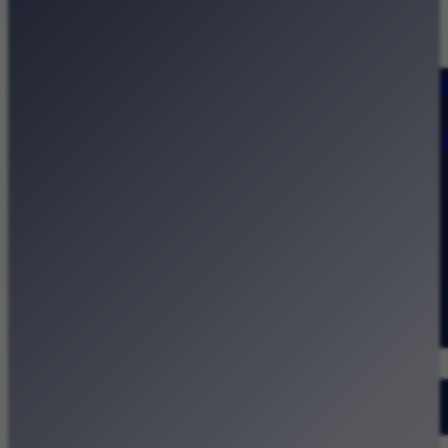
Strona główna
Kategorie
Kraków Wiadomości Wydarzeni
Polecamy
Chodźże na miasto – atrakcje 
Dla dzieci
Festiwale
Koncerty
Wystawy
Rozrywka
Przegląd dnia
Małopolska
Kalendarz