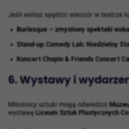
5. Spektakle i koncer
Jeśli wolisz spędzić wieczór w teatrze 
Burlesque – zmysłowy spektakl wok
Stand-up Comedy Lab: Niedzielny St
Koncert Chopin & Friends Concert Ca
6. Wystawy i wydarzen
Miłośnicy sztuki mogą odwiedzić
Muzeu
wystawę
Liceum Sztuk Plastycznych Co