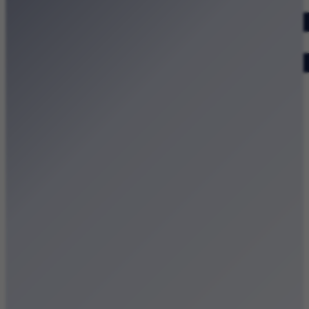
Dodaj wydarzenie
Zobacz swoje wydarzenie
Kraków Kamery
Zdjęcia
Kontakt
Patronat medialny
Strona główna
Kategorie
Kraków Wiadomości Wydarzenia
Polecamy
Chodźże na miasto – atrakcje Krakowa
Dla dzieci