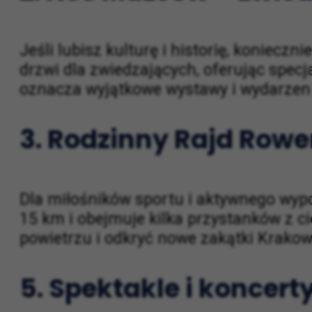
2. Noc Muzeów – zwie
Jeśli lubisz kulturę i historię, konieczni
drzwi dla zwiedzających, oferując specj
oznacza wyjątkowe wystawy i wydarzen
3. Rodzinny Rajd Row
Dla miłośników sportu i aktywnego wy
15 km i obejmuje kilka przystanków z c
powietrzu i odkryć nowe zakątki Krakow