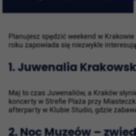
Kraków wydarzenia
|
2025-05-16
|
Weeken
Planujesz spędzić weekend w Krakowie 
roku zapowiada się niezwykle interesując
1. Juwenalia Krakowsk
Maj to czas Juwenaliów, a Kraków słyni
koncerty w Strefie Plaża przy Miastecz
afterparty w Klubie Studio, gdzie zabaw