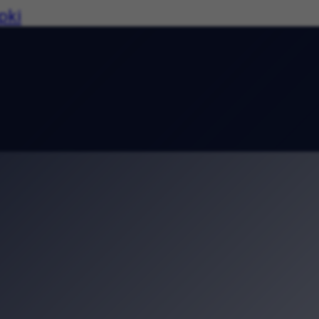
pki
od Baranami. Co obejrzeć od 2 do 6 sierpn
eksperymenty i konkursy. Piknik „Siłacz
niu, która zamieniła się w małe miasto k
w Krakowie. Podróż przez tradycję, kult
rawie. Zuza Baum zagra w Parku Jordana
kryj średniowieczne tajemnice Uniwersyt
dzinne atrakcje. Piknik w ogrodzie Bibliot
Rolkach 2026. Ruszyły zapisy na wyjątko
ie. Wyjątkowa wystawa w Pałacu Sztuki
e wspólne przeżycie historii. „Kadrówka” 