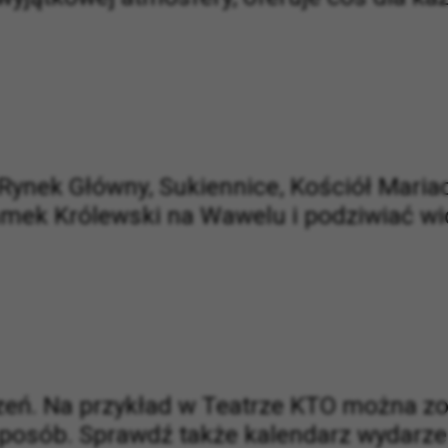
ynek Główny, Sukiennice, Kościół Mariac
Zamek Królewski na Wawelu i podziwiać w
zeń. Na przykład w Teatrze KTO można z
 sposób. Sprawdź także kalendarz wydarze