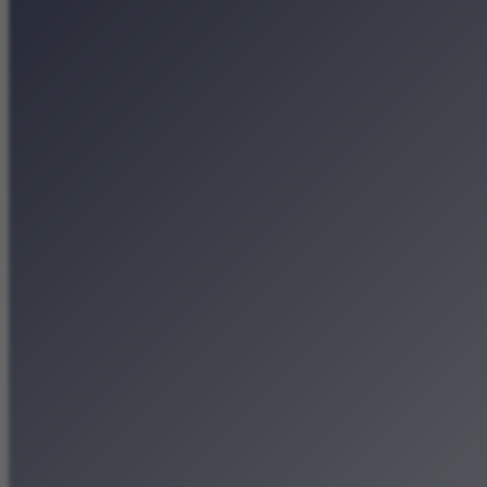
Koncerty
Wystawy
Rozrywka
Przegląd dnia
Małopolska
Kalendarz
Dodaj wydarzenie
Zobacz swoje wydarzenie
Kraków Kamery
Zdjęcia
Kontakt