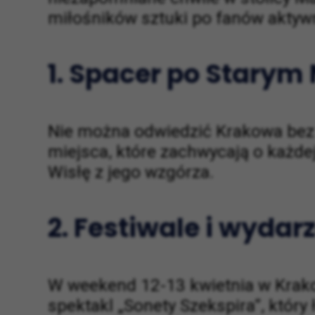
miłośników sztuki po fanów akty
1. Spacer po Starym
Nie można odwiedzić Krakowa bez 
miejsca, które zachwycają o każde
Wisłę z jego wzgórza.
2. Festiwale i wydar
W weekend 12-13 kwietnia w Krako
spektakl „Sonety Szekspira”, któr