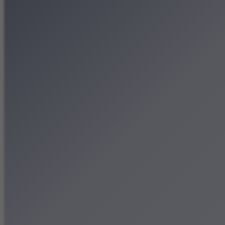
Patronat medialny
Strona główna
Kategorie
Kraków Wiadomości Wydar
Polecamy
Chodźże na miasto – atrak
Dla dzieci
Festiwale
Koncerty
Wystawy
Rozrywka
Przegląd dnia