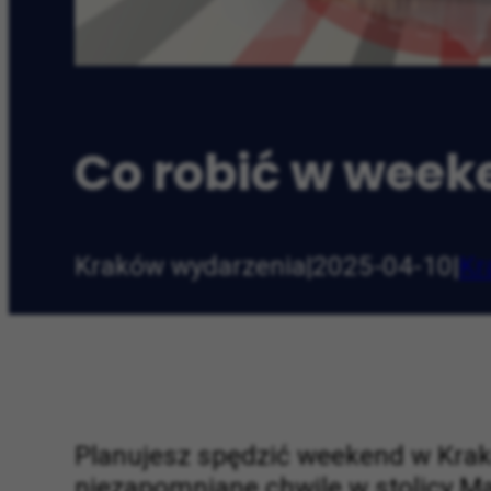
Co robić w weeke
Kraków wydarzenia
|
2025-04-10
|
Kr
Planujesz spędzić weekend w Krako
niezapomniane chwile w stolicy Mał