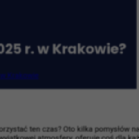
025 r. w Krakowie?
w Krakowie
korzystać ten czas? Oto kilka pomysłów n
i wyjątkowej atmosfery, oferuje coś dla k