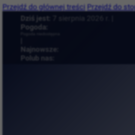
Przejdź do głównej treści
Przejdź do sto
Dziś jest:
7 sierpnia 2026 r. |
Pogoda:
Pogoda niedostępna
|
Najnowsze:
Lato Kobiet w Kinie P
Polub nas:
Kosmiczne wyzwania, 
Tytano — fabryka tyto
Muzeum Etnograficzne 
Muzyczny relaks na t
Collegium Maius — od
Przyroda, książki i ro
Cracovia Maraton na 
Andy Warhol w Krakow
Nie tylko koncert, al