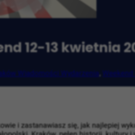
nd 12-13 kwietnia 2
aków Wiadomości Wydarzenia
,
Weekend 
wie i zastanawiasz się, jak najlepiej wy
opolski. Kraków, pełen historii, kultury 