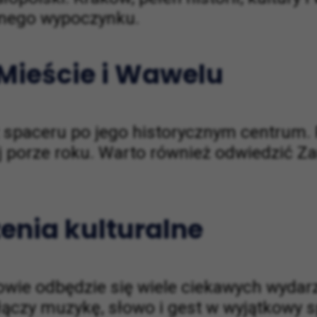
wnego wypoczynku.
 Mieście i Wawelu
spaceru po jego historycznym centrum. R
j porze roku. Warto również odwiedzić 
zenia kulturalne
wie odbędzie się wiele ciekawych wydar
y łączy muzykę, słowo i gest w wyjątkowy