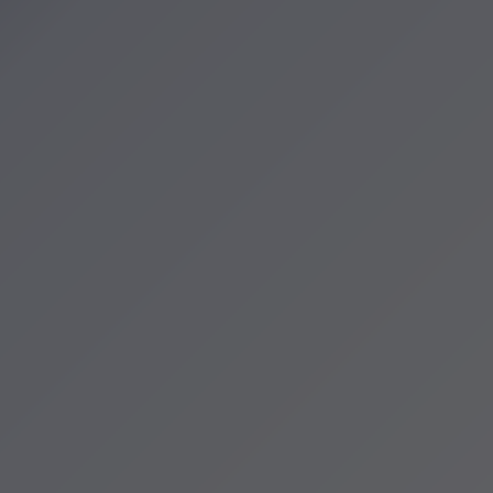
zenia
cje Krakowa