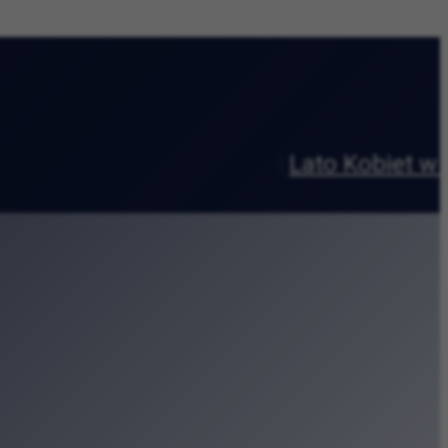
ia?
|
 w kosmosie” w Krakowie
reatywne w sercu Zabłocia
urę i codzienność
etu Jagiellońskiego
eki Kraków
wy wyścig wokół Błoń
na Małym Rynku