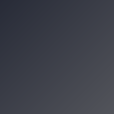
od Baranami. Co obejrzeć od 2 do 6 sierpn
eksperymenty i konkursy. Piknik „Siłacz
niu, która zamieniła się w małe miasto k
w Krakowie. Podróż przez tradycję, kult
zenia
cje Krakowa