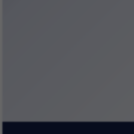
Małopolska
Kalendarz
Dodaj wydarzenie
Zobacz swoje wydarzenie
Kraków Kamery
Zdjęcia
Kontakt
Patronat medialny
Szukaj