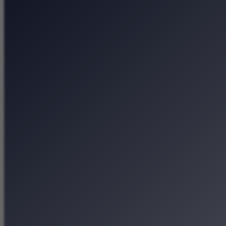
Lato Kobiet w Kinie P
Kosmiczne wyzwania, 
Tytano — fabryka tyto
Muzeum Etnograficzne 
Strona główna
Kategorie
Kraków Wiadomości Wydar
Polecamy
Chodźże na miasto – atrak
Dla dzieci
Festiwale