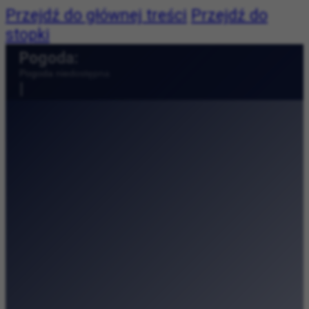
Przejdź do głównej treści
Przejdź do
stopki
Pogoda:
Pogoda niedostępna
|