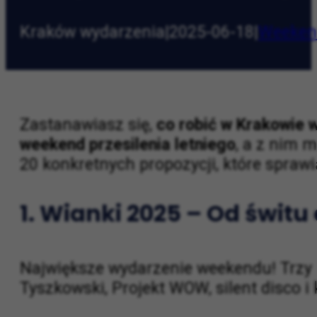
Kraków wydarzenia
|
2025-06-18
|
Weeken
Zastanawiasz się,
co robić w Krakowie
weekend przesilenia letniego
, a z nim m
20 konkretnych propozycji, które spraw
1.
Wianki 2025 – Od świtu 
Największe wydarzenie weekendu! Trzy d
Tyszkowski, Projekt WOW, silent disco i 