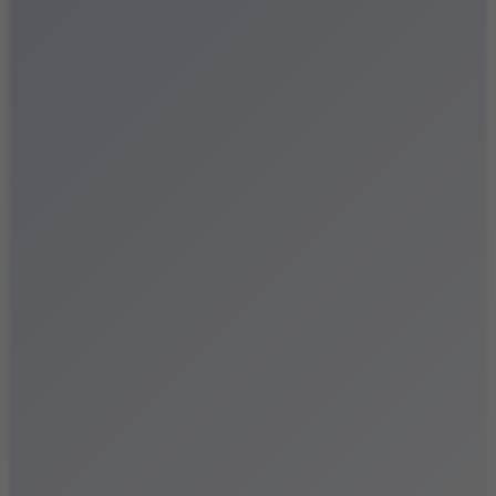
Festiwale
Koncerty
Wystawy
Rozrywka
Przegląd dnia
Małopolska
Kalendarz
Dodaj wydarzenie
Zobacz swoje wydarzenie
Kraków Kamery
Zdjęcia
Kontakt