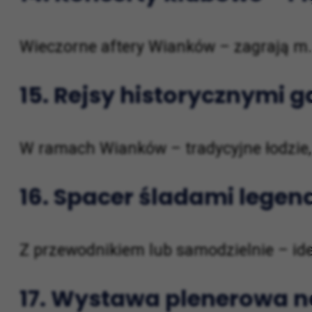
Wieczorne aftery Wianków – zagrają m.i
15.
Rejsy historycznymi g
W ramach Wianków – tradycyjne łodzie,
16.
Spacer śladami legen
Z przewodnikiem lub samodzielnie – ide
17.
Wystawa plenerowa n