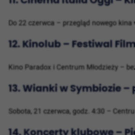
Do 22 czerwca – przegląd nowego kina w
12.
Kinolub – Festiwal Film
Kino Paradox i Centrum Młodzieży – be
13.
Wianki w Symbiozie – 
Sobota, 21 czerwca, godz. 4:30 – Centr
14.
Koncerty klubowe – Pi