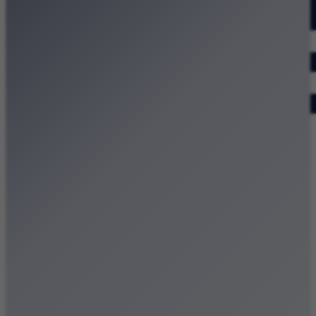
Dodaj wydarzenie
Zobacz swoje wydarzenie
Kraków Kamery
Zdjęcia
Kontakt
Patronat medialny
Strona główna
Kategorie
Kraków Wiadomości Wydarzenia
Polecamy
Chodźże na miasto – atrakcje Krakowa
Dla dzieci