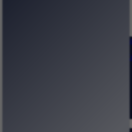
Strona główna
Kategorie
Kraków Wiadomości Wydarzeni
Polecamy
Chodźże na miasto – atrakcje 
Dla dzieci
Festiwale
Koncerty
Wystawy
Rozrywka
Przegląd dnia
Małopolska
Kalendarz