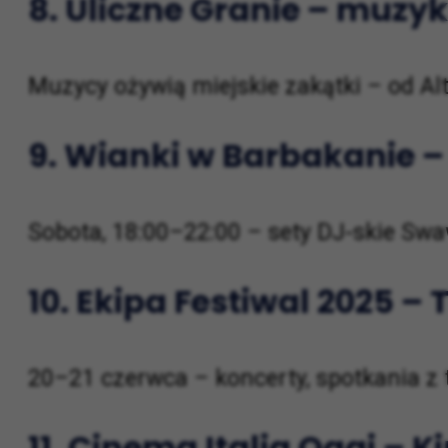
8.
Uliczne Granie – muzy
Muzycy ożywią miejskie zakątki – od A
9.
Wianki w Barbakanie –
Sobota, 18:00–22:00 – sety DJ-skie Swa
10.
Ekipa Festiwal 2025 –
20–21 czerwca – koncerty, spotkania z 
11.
Cinema Italia Oggi – 