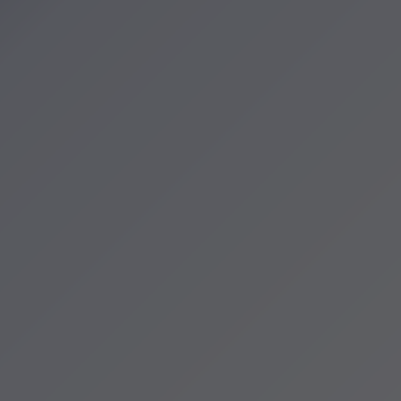
zenia
cje Krakowa