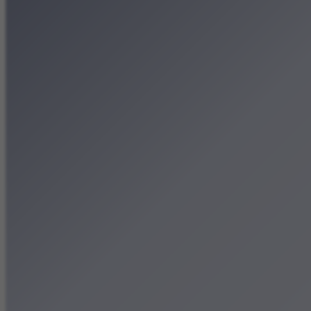
Patronat medialny
Strona główna
Kategorie
Kraków Wiadomości Wydar
Polecamy
Chodźże na miasto – atrak
Dla dzieci
Festiwale
Koncerty
Wystawy
Rozrywka
Przegląd dnia