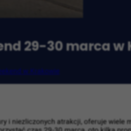
end 29-30 marca w
ekend w Krakowie
ury i niezliczonych atrakcji, oferuje wie
korzystać czas 29-30 marca, oto kilka pro