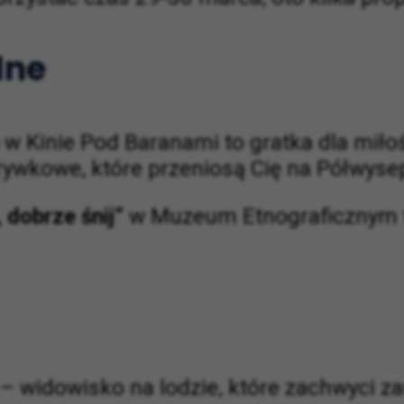
lne
w Kinie Pod Baranami to gratka dla miło
zrywkowe, które przeniosą Cię na Półwysep
 dobrze śnij”
w Muzeum Etnograficznym to
– widowisko na lodzie, które zachwyci zar