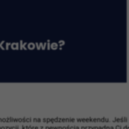
 Krakowie?
le możliwości na spędzenie weekendu. Jeśli
pozycji, które z pewnością przypadną Ci d