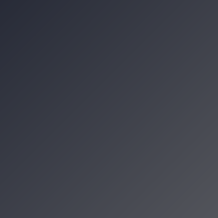
 Rolkach 2026. Ruszyły zapisy na wyjątk
owie. Wyjątkowa wystawa w Pałacu Sztuk
owskie tradycje. Muzeum Etnograficzne za
z muzyką. Agnieszka Chrzanowska na K
zenia
cje Krakowa