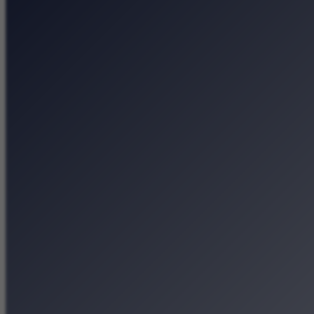
Cracovia Maraton na
Andy Warhol w Krak
Pieśni, zioła i krak
Letnie popołudnie 
Strona główna
Kategorie
Kraków Wiadomości Wydar
Polecamy
Chodźże na miasto – atrak
Dla dzieci
Festiwale