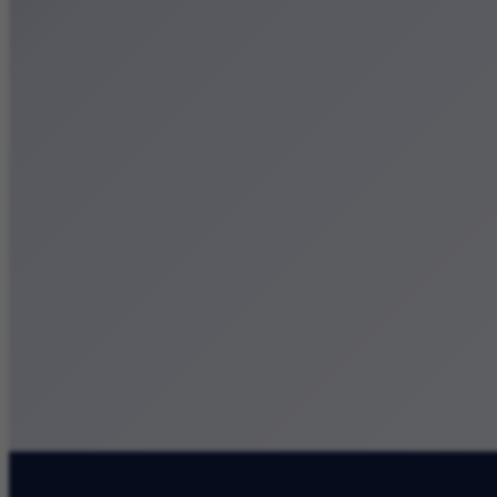
Małopolska
Kalendarz
Dodaj wydarzenie
Zobacz swoje wydarzenie
Kraków Kamery
Zdjęcia
Kontakt
Patronat medialny
Szukaj