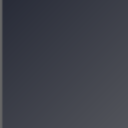
Koncerty
Wystawy
Rozrywka
Przegląd dnia
Małopolska
Kalendarz
Dodaj wydarzenie
Zobacz swoje wydarzenie
Kraków Kamery
Zdjęcia
Kontakt