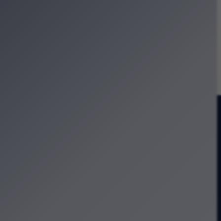
owy wyścig wokół Błoń
i
prasza na warsztaty
oncertach Promenadowych