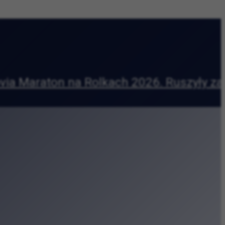
owy wyścig wokół Błoń
|
i
prasza na warsztaty
oncertach Promenadowych
adycję i rzemiosło
 kreatywne w sercu Zabłocia
lturę i codzienność
a
tetu Jagiellońskiego
oteki Kraków