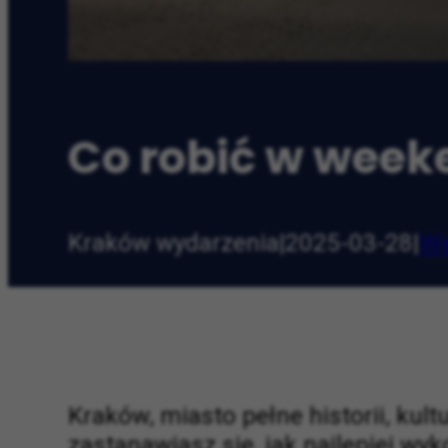
Co robić w week
Kraków wydarzenia
|
2025-03-28
|
We
Kraków, miasto pełne historii, kult
zastanawiasz się, jak najlepiej wy