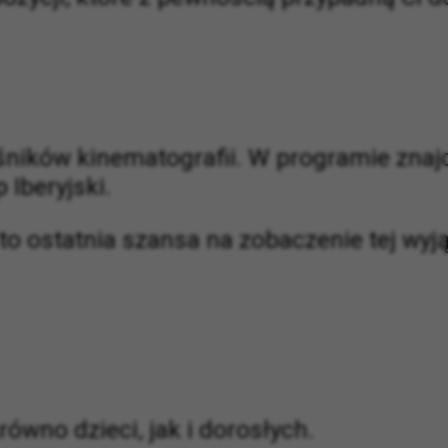
śników kinematografii. W programie znaj
 Iberyjski.
 ostatnia szansa na zobaczenie tej wyj
ówno dzieci, jak i dorosłych.