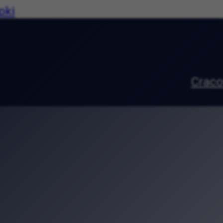
pki
 Rolkach 2026. Ruszyły zapisy na wyjątk
owie. Wyjątkowa wystawa w Pałacu Sztuk
owskie tradycje. Muzeum Etnograficzne za
z muzyką. Agnieszka Chrzanowska na K
Targi Sztuki Ludowej. Kraków świętuje tr
toniu, która zamieniła się w małe miasto
e w Krakowie. Podróż przez tradycję, ku
trawie. Zuza Baum zagra w Parku Jordan
dkryj średniowieczne tajemnice Uniwersy
rodzinne atrakcje. Piknik w ogrodzie Bibli