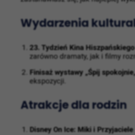
Wydarzenia kultura
23. Tydzień Kina Hiszpańskiego
zarówno dramaty, jak i filmy ro
Finisaż wystawy „Śpij spokojnie,
ekspozycji.
Atrakcje dla rodzin
Disney On Ice: Miki i Przyjaciele