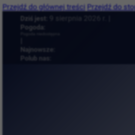
Przejdź do głównej treści
Przejdź do sto
Dziś jest:
9 sierpnia 2026 r. |
Pogoda:
Pogoda niedostępna
|
Najnowsze:
Cracovia Maraton na
Polub nas:
Andy Warhol w Krak
Pieśni, zioła i krak
Letnie popołudnie 
50. Międzynarodowe 
Tytano — fabryka ty
Muzeum Etnograficzn
Muzyczny relaks na 
Collegium Maius — o
Przyroda, książki i 