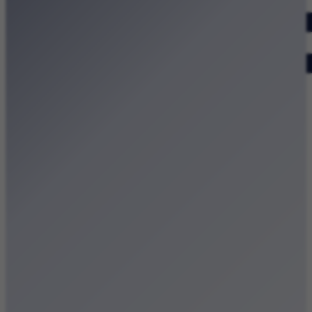
Dodaj wydarzenie
Zobacz swoje wydarzenie
Kraków Kamery
Zdjęcia
Kontakt
Patronat medialny
Strona główna
Kategorie
Kraków Wiadomości Wydarzenia
Polecamy
Chodźże na miasto – atrakcje Krakowa
Dla dzieci