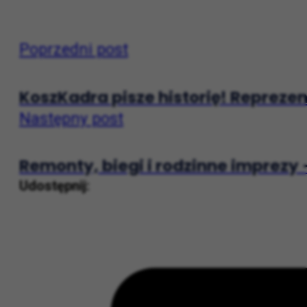
Poprzedni post
KoszKadra pisze historię! Repreze
Następny post
Remonty, biegi i rodzinne imprezy
Udostępnij: