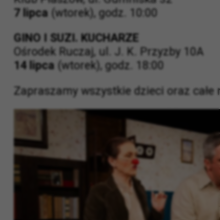
GINO I SUZI, CZYLI KOCHAJ SĄSIADA 
Klub Płaszów, ul. Gumniska 32
7 lipca
(wtorek), godz. 10:00
GINO I SUZI. KUCHARZE
Ośrodek Ruczaj, ul. J. K. Przyzby 10A
14 lipca
(wtorek), godz. 18:00
Zapraszamy wszystkie dzieci oraz całe 