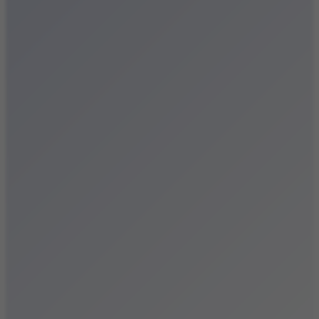
Festiwale
Koncerty
Wystawy
Rozrywka
Przegląd dnia
Małopolska
Kalendarz
Dodaj wydarzenie
Zobacz swoje wydarzenie
Kraków Kamery
Zdjęcia
Kontakt