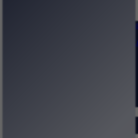
Strona główna
Kategorie
Kraków Wiadomości Wydarzeni
Polecamy
Chodźże na miasto – atrakcje 
Dla dzieci
Festiwale
Koncerty
Wystawy
Rozrywka
Przegląd dnia
Małopolska
Kalendarz