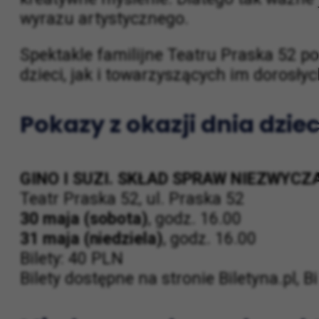
Kontakt ze sztuką od najmłodszych lat 
kreatywne myślenie. Dlatego tak ważne 
wyrazu artystycznego.
Spektakle familijne Teatru Praska 52 p
dzieci, jak i towarzyszących im dorosłyc
Pokazy z okazji dnia dzie
GINO I SUZI. SKŁAD SPRAW NIEZWYC
Teatr Praska 52, ul. Praska 52
30 maja (sobota)
, godz. 16.00
31 maja (niedziela)
, godz. 16.00
Bilety: 40 PLN
Bilety dostępne na stronie Biletyna.pl, B