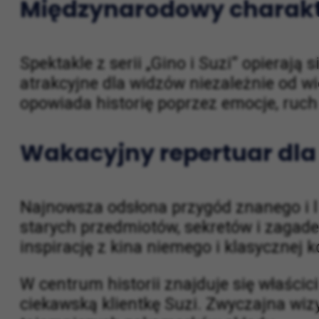
Międzynarodowy charakte
Spektakle z serii „Gino i Suzi” opieraj
atrakcyjne dla widzów niezależnie od 
opowiada historię poprzez emocje, ruch
Wakacyjny repertuar dla 
Najnowsza odsłona przygód znanego i l
starych przedmiotów, sekretów i zagade
inspirację z kina niemego i klasycznej 