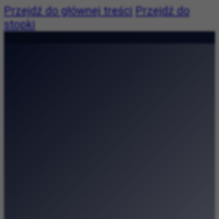
Przejdź do głównej treści
Przejdź do
stopki
Pogoda niedostępna
|