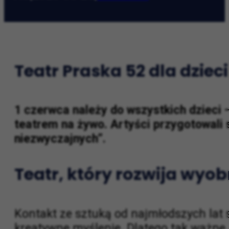
AO
|
2026-05-25
|
Dla dzieci
Teatr Praska 52 dla dziec
1 czerwca należy do wszystkich dzieci 
teatrem na żywo. Artyści przygotowali 
niezwyczajnych”.
Teatr, który rozwija wyob