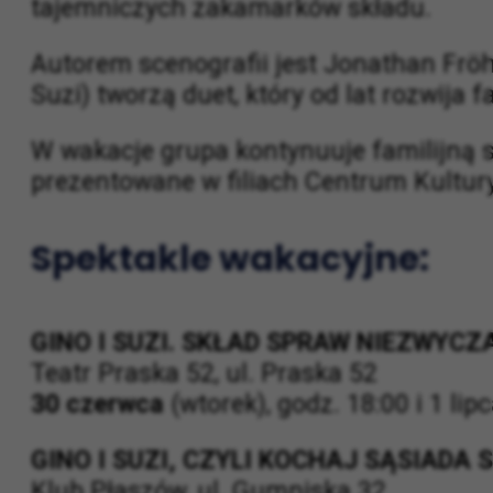
W centrum historii znajduje się właści
ciekawską klientkę Suzi. Zwyczajna wi
tajemniczych zakamarków składu.
Autorem scenografii jest Jonathan Fröhl
Suzi) tworzą duet, który od lat rozwija 
W wakacje grupa kontynuuje familijną se
prezentowane w filiach Centrum Kultur
Spektakle wakacyjne:
GINO I SUZI. SKŁAD SPRAW NIEZWYC
Teatr Praska 52, ul. Praska 52
30 czerwca
(wtorek), godz. 18:00 i 1 lipc