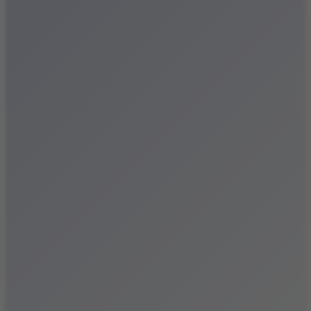
Festiwale
Koncerty
Wystawy
Rozrywka
Przegląd dnia
Małopolska
Kalendarz
Dodaj wydarzenie
Zobacz swoje wydarzenie
Kraków Kamery
Zdjęcia
Kontakt