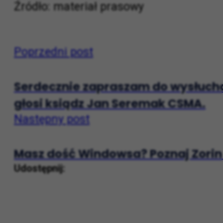
Instagram: @artsider_sztuka_wykluczo
Źródło: materiał prasowy
Poprzedni post
Serdecznie zapraszam do wysłucha
głosi ksiądz Jan Seremak CSMA.
Następny post
Masz dość Windowsa? Poznaj Zorin
Udostępnij: