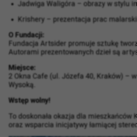
Paweł Szostak – obrazy abstrakcyjne
Jadwiga Waligóra – obrazy w stylu i
Krishery – prezentacja prac malarski
O Fundacji:
Fundacja Artsider promuje sztukę twor
Autorami prezentowanych dzieł są artyśc
Miejsce:
2 Okna Cafe (ul. Józefa 40, Kraków) – 
Wysoką.
Wstęp wolny!
To doskonała okazja dla mieszkańców 