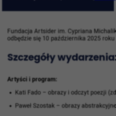
Kraków wydarzenia
|
2025-10-05
|
w Krak
Fundacja Artsider im. Cypriana Michali
odbędzie się 10 października 2025 roku 
Szczegóły wydarzenia
Artyści i program:
Kati Fado – obrazy i odczyt poezji (