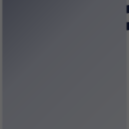
Dodaj wydarzenie
Zobacz swoje wydarzenie
Kraków Kamery
Zdjęcia
Kontakt
Patronat medialny
Strona główna
Kategorie
Kraków Wiadomości Wydarzenia
Polecamy
Chodźże na miasto – atrakcje Krakowa
Dla dzieci