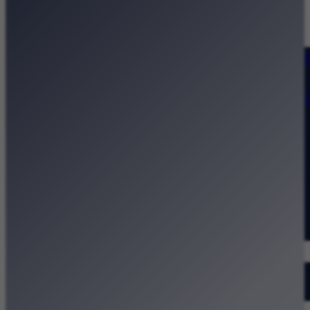
Strona główna
Kategorie
Kraków Wiadomości Wydarzeni
Polecamy
Chodźże na miasto – atrakcje 
Dla dzieci
Festiwale
Koncerty
Wystawy
Rozrywka
Przegląd dnia
Małopolska
Kalendarz