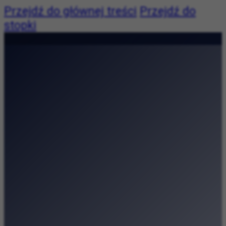
Przejdź do głównej treści
Przejdź do
stopki
Pogoda:
Pogoda niedostępna
|