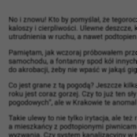
No i znowu! Kto by pomyślał, że tegoroc
kaloszy i cierpliwości. Ulewne deszcze,
utrudnienia w ruchu, a nawet podtopien
Pamiętam, jak wczoraj próbowałem prze
samochodu, a fontanny spod kół innych 
do akrobacji, żeby nie wpaść w jakąś gi
Co jest grane z tą pogodą? Jeszcze kilk
roku jest coraz gorzej. Czy to już ten 
pogodowych”, ale w Krakowie te anomali
Takie ulewy to nie tylko irytacja, ale t