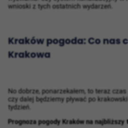
a mieszkańcy z podtopionymi piwnicami 
wyzwania. Czy system kanalizacyjny w K
wnioski z tych ostatnich wydarzeń.
Kraków pogoda: Co nas c
Krakowa
No dobrze, ponarzekałem, to teraz czas
czy dalej będziemy pływać po krakowsk
tydzień.