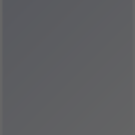
Festiwale
Koncerty
Wystawy
Rozrywka
Przegląd dnia
Małopolska
Kalendarz
Dodaj wydarzenie
Zobacz swoje wydarzenie
Kraków Kamery
Zdjęcia
Kontakt