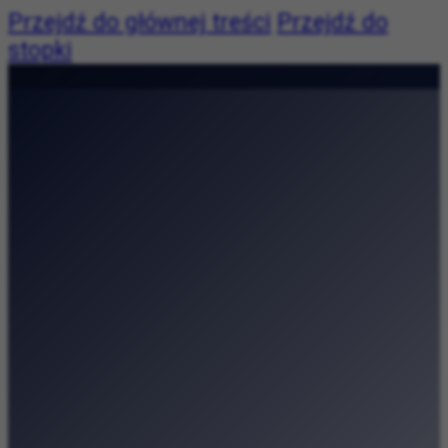
Przejdź do głównej treści
Przejdź do
stopki
Pogoda niedostępna
|