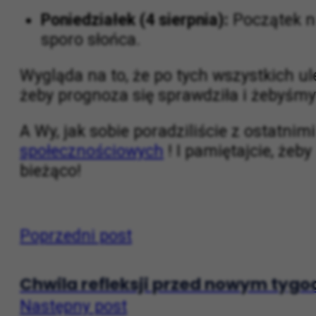
Niedziela (3 sierpnia):
Podobnie jak w
Poniedziałek (4 sierpnia):
Początek n
sporo słońca.
Wygląda na to, że po tych wszystkich u
żeby prognoza się sprawdziła i żebyśm
A Wy, jak sobie poradziliście z ostat
społecznościowych
! I pamiętajcie, żeb
bieżąco!
Poprzedni post