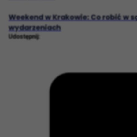
Chwila refleksji przed nowym tygo
Następny post
Weekend w Krakowie: Co robić w so
wydarzeniach
Udostępnij: