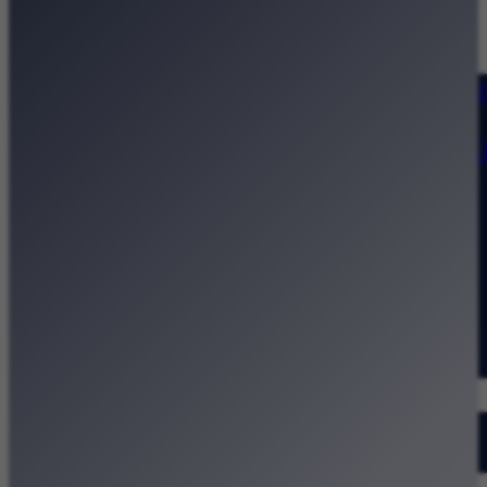
Strona główna
Kategorie
Kraków Wiadomości Wydarzeni
Polecamy
Chodźże na miasto – atrakcje 
Dla dzieci
Festiwale
Koncerty
Wystawy
Rozrywka
Przegląd dnia
Małopolska
Kalendarz