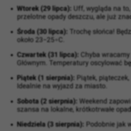
Prognoza pogody Kraków na najbliższy ty
Wtorek (29 lipca):
Uff, wygląda na t
przelotne opady deszczu, ale już zn
Środa (30 lipca):
Trochę słońca! Będz
około
23
−
2
5
∘
C
.
Czwartek (31 lipca):
Chyba wracamy d
Głównym. Temperatury oscylować b
Piątek (1 sierpnia):
Piątek, piąteczek
Idealnie na wyjazd za miasto.
Sobota (2 sierpnia):
Weekend zapowiad
szansa na lokalne, krótkotrwałe op