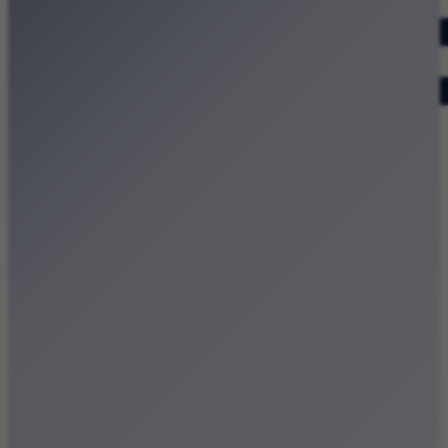
Dodaj wydarzenie
Zobacz swoje wydarzenie
Kraków Kamery
Zdjęcia
Kontakt
Patronat medialny
Strona główna
Kategorie
Kraków Wiadomości Wydarzenia
Polecamy
Chodźże na miasto – atrakcje Krakowa
Dla dzieci