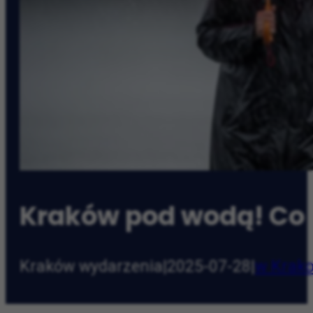
Kraków pod wodą! Co s
Kraków wydarzenia
|
2025-07-28
|
w Krak