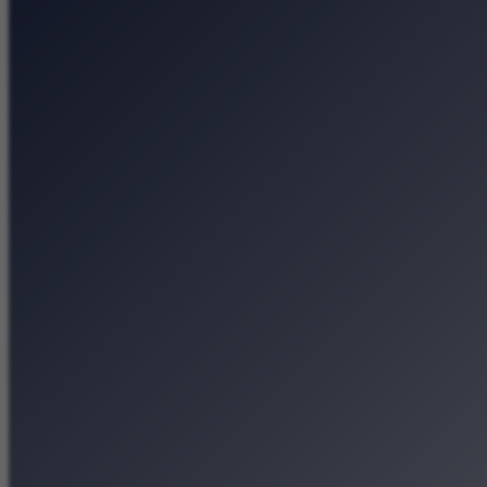
Strona główna
Kategorie
Kraków Wiadomości Wydar
Polecamy
Chodźże na miasto – atrak
Dla dzieci
Festiwale