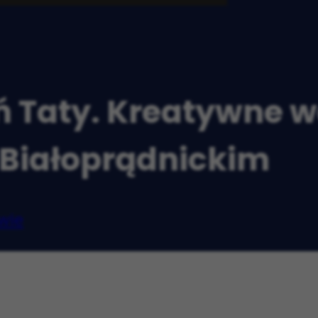
 Taty. Kreatywne war
Białoprądnickim
wie