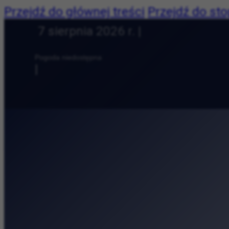
Przejdź do głównej treści
Przejdź do sto
Dziś jest:
7 sierpnia 2026 r. |
Pogoda:
Pogoda niedostępna
|
Najnowsze:
|
Polub nas: