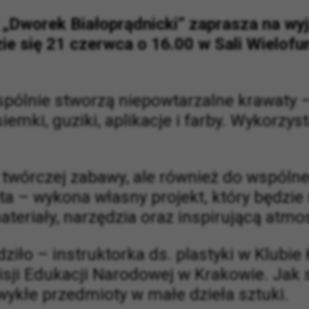
y „Dworek Białoprądnicki” zaprasza na wy
zie się 21 czerwca o 16.00 w Sali Wielof
ólnie stworzą niepowtarzalne krawaty – 
asiemki, guziki, aplikacje i farby. Wykorz
o twórczej zabawy, ale również do wspóln
ata – wykona własny projekt, który będzi
teriały, narzędzia oraz inspirującą atmo
iło – instruktorka ds. plastyki w Klubie 
ji Edukacji Narodowej w Krakowie. Jak sa
ykłe przedmioty w małe dzieła sztuki.