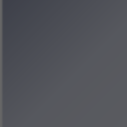
Patronat medialny
Strona główna
Kategorie
Kraków Wiadomości Wydar
Polecamy
Chodźże na miasto – atrak
Dla dzieci
Festiwale
Koncerty
Wystawy
Rozrywka
Przegląd dnia