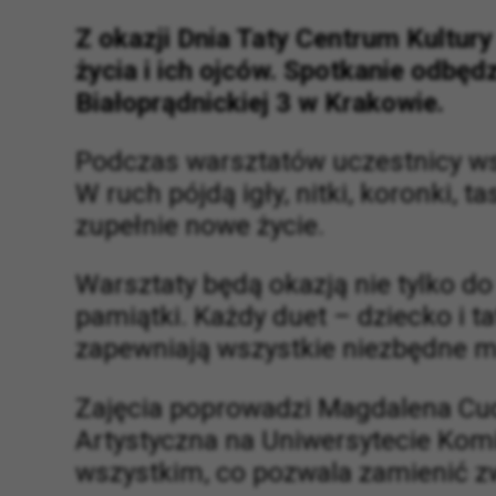
Z okazji Dnia Taty Centrum Kultur
życia i ich ojców. Spotkanie odbęd
Białoprądnickiej 3 w Krakowie.
Podczas warsztatów uczestnicy wsp
W ruch pójdą igły, nitki, koronki, t
zupełnie nowe życie.
Warsztaty będą okazją nie tylko d
pamiątki. Każdy duet – dziecko i t
zapewniają wszystkie niezbędne ma
Zajęcia poprowadzi Magdalena Cudz
Artystyczna na Uniwersytecie Komis
wszystkim, co pozwala zamienić zw