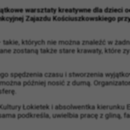
jątkowe warsztaty kreatywne dla dzieci o
unkcyjnej Zajazdu Kościuszkowskiego przy
takie, których nie można znaleźć w żadn
ystane zostaną także stare krawaty, które z
ego spędzenia czasu i stworzenia wyjątk
e można później nosić z dumą. Organizato
sferę.
Kultury Łokietek i absolwentka kierunku 
ma podkreśla, uwielbia pracę z gliną, fa