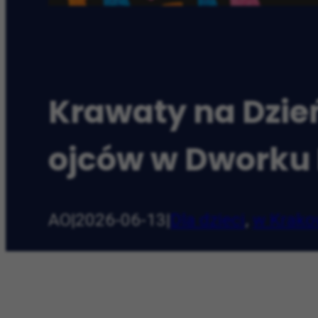
Krawaty na Dzień
ojców w Dworku 
AO
|
2026-06-13
|
Dla dzieci
,
w Krako