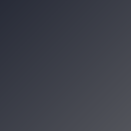
zenia
cje Krakowa