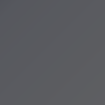
zenia
cje Krakowa