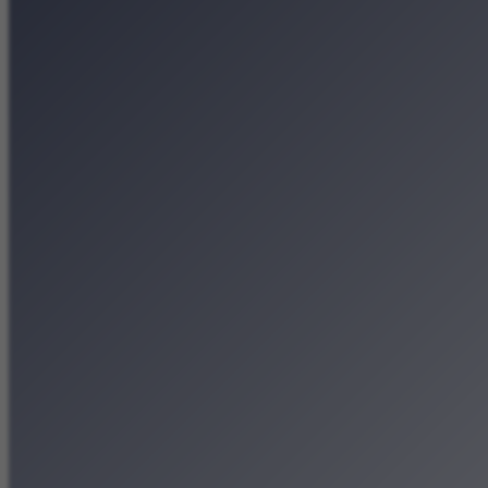
Koncerty
Wystawy
Rozrywka
Przegląd dnia
Małopolska
Kalendarz
Dodaj wydarzenie
Zobacz swoje wydarzenie
Kraków Kamery
Zdjęcia
Kontakt