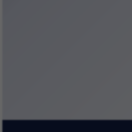
Małopolska
Kalendarz
Dodaj wydarzenie
Zobacz swoje wydarzenie
Kraków Kamery
Zdjęcia
Kontakt
Patronat medialny
Szukaj