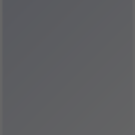
Festiwale
Koncerty
Wystawy
Rozrywka
Przegląd dnia
Małopolska
Kalendarz
Dodaj wydarzenie
Zobacz swoje wydarzenie
Kraków Kamery
Zdjęcia
Kontakt