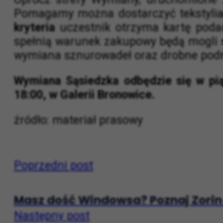
Zwierzętami produkt z listy, która zos
Oprócz strefy Wymiany, uruchomione z
Pomagamy można dostarczyć tekstylia i
kryteria
uczestnik otrzyma kartę podar
spełnią warunek zakupowy będą mogli s
wymiana sznurowadeł oraz drobne podma
Wymiana Sąsiedzka odbędzie się w piąt
18:00, w Galerii Bronowice.
źródło: materiał prasowy
Poprzedni post