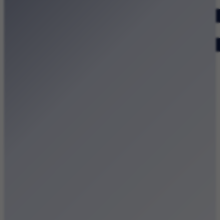
Dodaj wydarzenie
Zobacz swoje wydarzenie
Kraków Kamery
Zdjęcia
Kontakt
Patronat medialny
Strona główna
Kategorie
Kraków Wiadomości Wydarzenia
Polecamy
Chodźże na miasto – atrakcje Krakowa
Dla dzieci