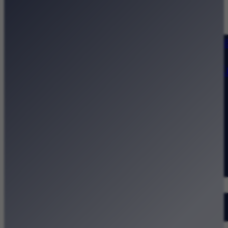
Strona główna
Kategorie
Kraków Wiadomości Wydarzeni
Polecamy
Chodźże na miasto – atrakcje 
Dla dzieci
Festiwale
Koncerty
Wystawy
Rozrywka
Przegląd dnia
Małopolska
Kalendarz