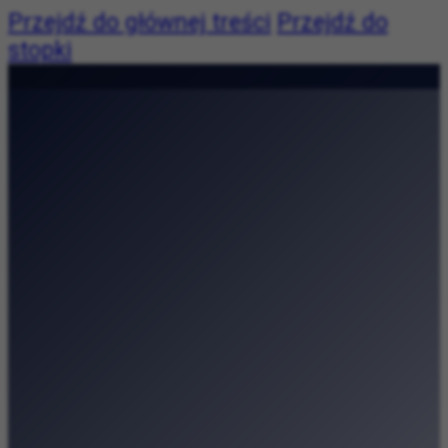
Przejdź do głównej treści
Przejdź do
stopki
Pogoda:
Pogoda niedostępna
|