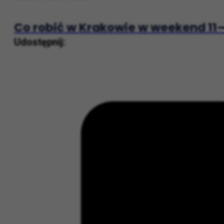
Masz dość Windowsa? Poznaj Zorin
Następny post
Co robić w Krakowie w weekend 11–
Udostępnij: