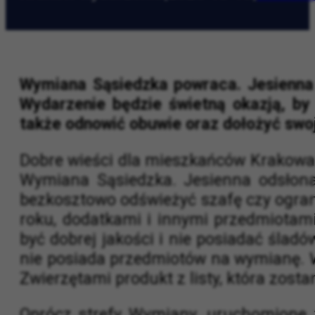
Kraków wydarzenia
|
2025-10-10
|
w Krak
Wymiana Sąsiedzka powraca. Jesienna 
Wydarzenie będzie świetną okazją, by
także odnowić obuwie oraz dołożyć swoj
Dobre wieści dla mieszkańców Krakowa i
Wymiana Sąsiedzka. Jesienna odsłona 
bezkosztowo odświeżyć szafę czy ograni
roku, dodatkami i innymi przedmiotam
być dobrej jakości i nie posiadać ślad
nie posiada przedmiotów na wymianę. 