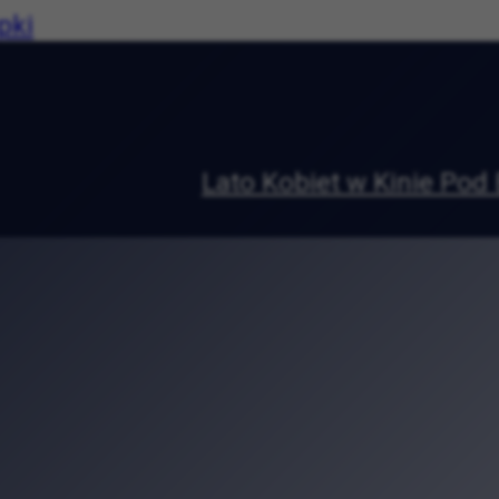
pki
od Baranami. Co obejrzeć od 2 do 6 sierpn
eksperymenty i konkursy. Piknik „Siłacz
niu, która zamieniła się w małe miasto k
w Krakowie. Podróż przez tradycję, kult
rawie. Zuza Baum zagra w Parku Jordana
kryj średniowieczne tajemnice Uniwersyt
dzinne atrakcje. Piknik w ogrodzie Bibliot
Rolkach 2026. Ruszyły zapisy na wyjątko
ie. Wyjątkowa wystawa w Pałacu Sztuki
e wspólne przeżycie historii. „Kadrówka” 