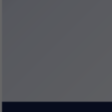
Małopolska
Kalendarz
Dodaj wydarzenie
Zobacz swoje wydarzenie
Kraków Kamery
Zdjęcia
Kontakt
Patronat medialny
Szukaj