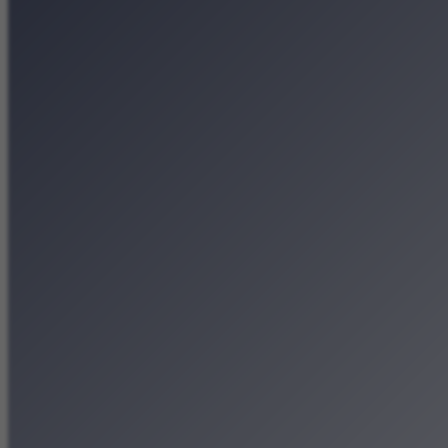
Koncerty
Wystawy
Rozrywka
Przegląd dnia
Małopolska
Kalendarz
Dodaj wydarzenie
Zobacz swoje wydarzenie
Kraków Kamery
Zdjęcia
Kontakt