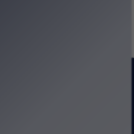
ia?
 w kosmosie” w Krakowie
reatywne w sercu Zabłocia
urę i codzienność