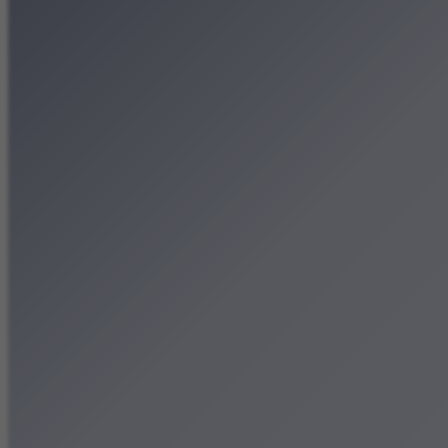
Patronat medialny
Strona główna
Kategorie
Kraków Wiadomości Wydar
Polecamy
Chodźże na miasto – atrak
Dla dzieci
Festiwale
Koncerty
Wystawy
Rozrywka
Przegląd dnia