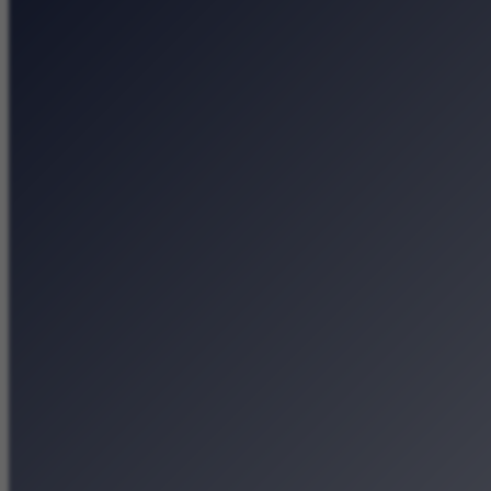
Lato Kobiet w Kinie P
Kosmiczne wyzwania, 
Tytano — fabryka tyto
Muzeum Etnograficzne 
Strona główna
Kategorie
Kraków Wiadomości Wydar
Polecamy
Chodźże na miasto – atrak
Dla dzieci
Festiwale