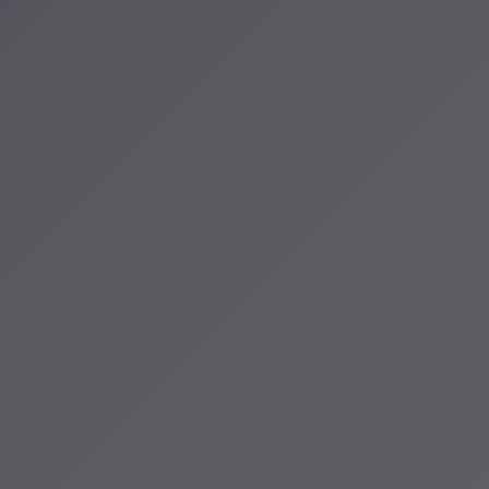
zenia
cje Krakowa