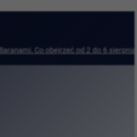
ia?
|
 w kosmosie” w Krakowie
reatywne w sercu Zabłocia
urę i codzienność
etu Jagiellońskiego
eki Kraków
wy wyścig wokół Błoń
na Małym Rynku