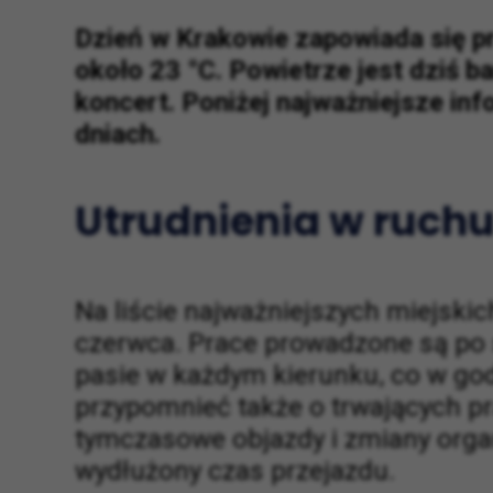
Dzień w Krakowie zapowiada się pr
około 23 °C. Powietrze jest dziś 
koncert. Poniżej najważniejsze inf
dniach.
Utrudnienia w ruchu
Na liście najważniejszych miejski
czerwca. Prace prowadzone są po s
pasie w każdym kierunku, co w g
przypomnieć także o trwających p
tymczasowe objazdy i zmiany organ
wydłużony czas przejazdu.