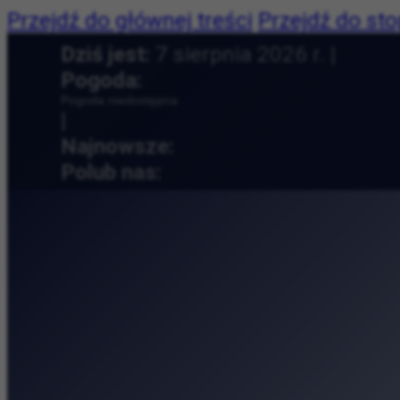
Przejdź do głównej treści
Przejdź do sto
Dziś jest:
7 sierpnia 2026 r. |
Pogoda:
Pogoda niedostępna
|
Najnowsze:
Lato Kobiet w Kinie P
Polub nas:
Kosmiczne wyzwania, 
Tytano — fabryka tyto
Muzeum Etnograficzne 
Muzyczny relaks na t
Collegium Maius — od
Przyroda, książki i ro
Cracovia Maraton na 
Andy Warhol w Krakow
Nie tylko koncert, al