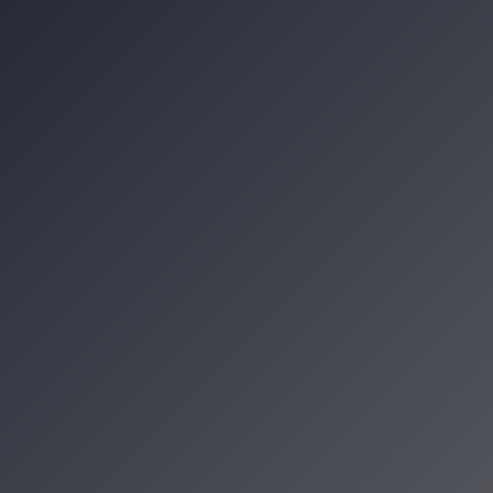
od Baranami. Co obejrzeć od 2 do 6 sierpn
eksperymenty i konkursy. Piknik „Siłacz
niu, która zamieniła się w małe miasto k
w Krakowie. Podróż przez tradycję, kult
zenia
cje Krakowa