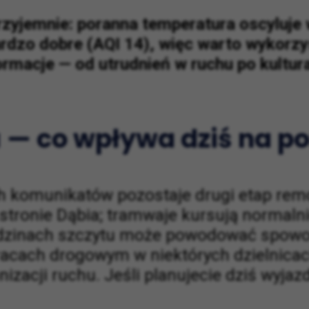
zyjemnie: poranna temperatura oscyluje 
bardzo dobre (AQI 14), więc warto wykorz
ormacje — od utrudnień w ruchu po kultur
 — co wpływa dziś na po
ch komunikatów pozostaje drugi etap rem
tronie Dąbia; tramwaje kursują normalni
odzinach szczytu może powodować spowol
racach drogowym w niektórych dzielnicac
izacji ruchu. Jeśli planujecie dziś wyja