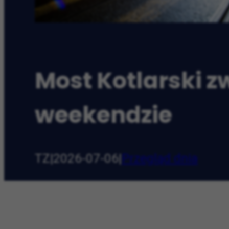
Most Kotlarski 
weekendzie
TZ
|
2026-07-06
|
Przegląd dnia