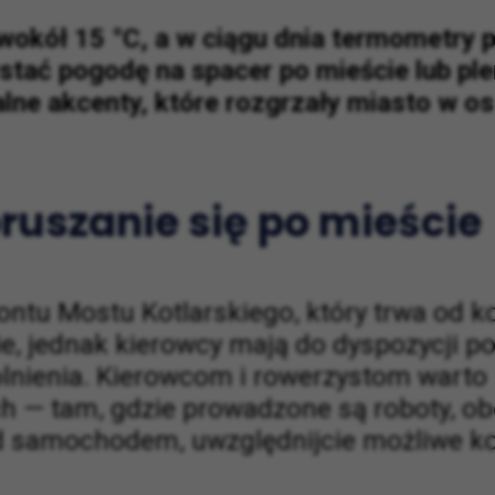
wokół 15 °C, a w ciągu dnia termometry 
ystać pogodę na spacer po mieście lub pl
alne akcenty, które rozgrzały miasto w os
ruszanie się po mieście
ontu Mostu Kotlarskiego, który trwa od k
e, jednak kierowcy mają do dyspozycji p
nienia. Kierowcom i rowerzystom warto
h — tam, gdzie prowadzone są roboty, o
zd samochodem, uwzględnijcie możliwe kor