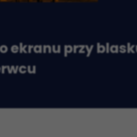
o ekranu przy blas
erwcu