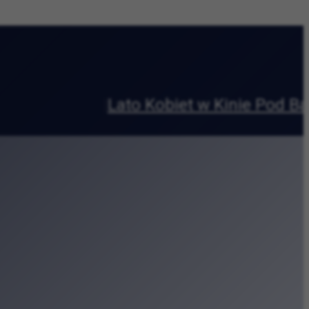
ia?
|
 w kosmosie” w Krakowie
reatywne w sercu Zabłocia
urę i codzienność
tu Jagiellońskiego
eki Kraków
y wyścig wokół Błoń
na Małym Rynku