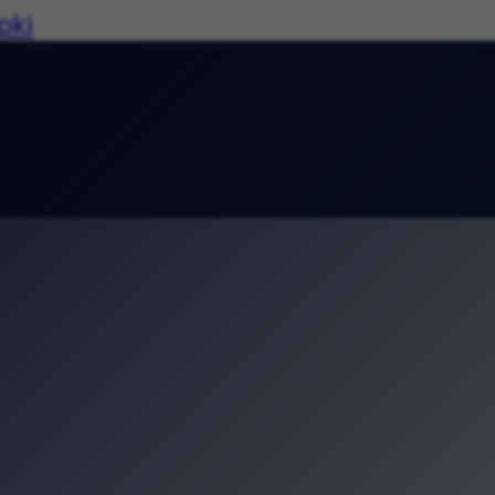
pki
d Baranami. Co obejrzeć od 2 do 6 sierpn
ksperymenty i konkursy. Piknik „Siłacz
niu, która zamieniła się w małe miasto k
w Krakowie. Podróż przez tradycję, kult
rawie. Zuza Baum zagra w Parku Jordana
ryj średniowieczne tajemnice Uniwersyte
dzinne atrakcje. Piknik w ogrodzie Bibliot
olkach 2026. Ruszyły zapisy na wyjątkow
ie. Wyjątkowa wystawa w Pałacu Sztuki
 wspólne przeżycie historii. „Kadrówka” 