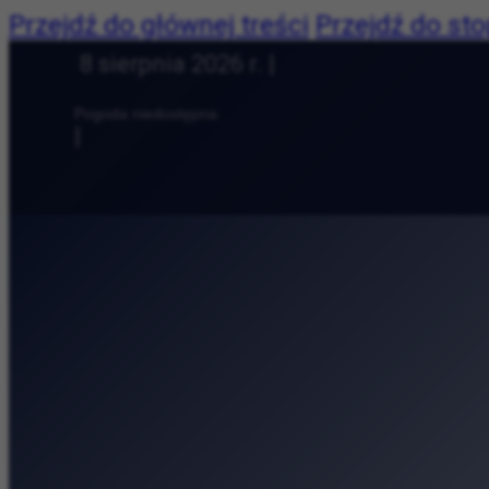
Przejdź do głównej treści
Przejdź do sto
Dziś jest:
8 sierpnia 2026 r. |
Pogoda:
Pogoda niedostępna
|
Najnowsze:
Lato Kobiet w Kinie Po
Polub nas:
Kosmiczne wyzwania, e
Tytano — fabryka tyto
Muzeum Etnograficzne 
Muzyczny relaks na t
Collegium Maius — odk
Przyroda, książki i ro
Cracovia Maraton na R
Andy Warhol w Krakow
Nie tylko koncert, ale