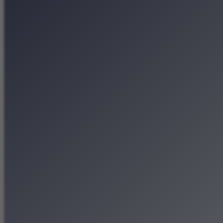
Koncerty
Wystawy
Rozrywka
Przegląd dnia
Małopolska
Kalendarz
Dodaj wydarzenie
Zobacz swoje wydarzenie
Kraków Kamery
Zdjęcia
Kontakt