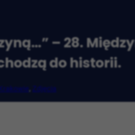
zyną…” – 28. Między
hodzą do historii.
Krakowie
,
Zdjęcia