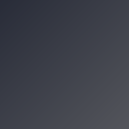
d Baranami. Co obejrzeć od 2 do 6 sierpn
ksperymenty i konkursy. Piknik „Siłacz
niu, która zamieniła się w małe miasto k
w Krakowie. Podróż przez tradycję, kult
zenia
cje Krakowa