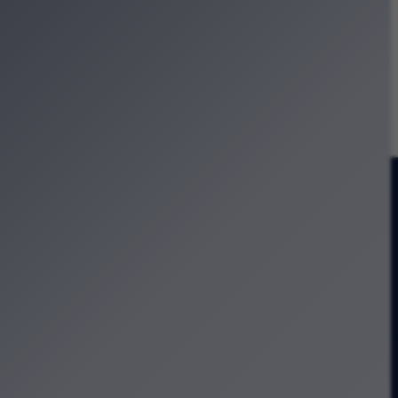
ia?
 w kosmosie” w Krakowie
reatywne w sercu Zabłocia
urę i codzienność