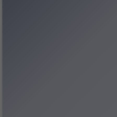
Patronat medialny
Strona główna
Kategorie
Kraków Wiadomości Wydar
Polecamy
Chodźże na miasto – atrak
Dla dzieci
Festiwale
Koncerty
Wystawy
Rozrywka
Przegląd dnia