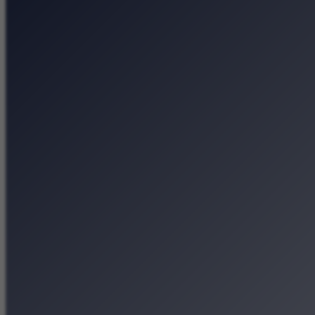
Lato Kobiet w Kinie Po
Kosmiczne wyzwania, e
Tytano — fabryka tyto
Muzeum Etnograficzne 
Strona główna
Kategorie
Kraków Wiadomości Wydar
Polecamy
Chodźże na miasto – atrak
Dla dzieci
Festiwale