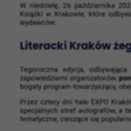
W niedzielę, 26 października 202
Książki w Krakowie, które odbywa
wydawców.
Literacki Kraków żeg
Tegoroczna edycja, odbywając
zapowiedziami organizatorów,
pon
bogaty program towarzyszący, obej
Przez cztery dni hale EXPO Kraków
specjalnych stref autografów, a t
tematyczne, cieszące się popularn