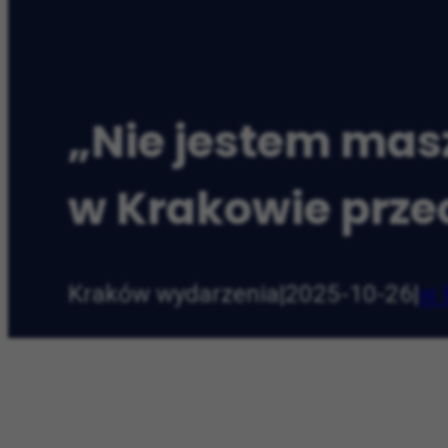
„Nie jestem mas
w Krakowie przec
Kraków wydarzenia
|
2025-10-26
|
w 