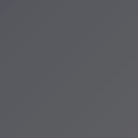
zenia
cje Krakowa