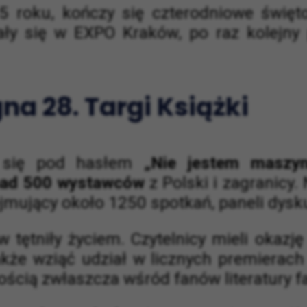
5 roku, kończy się czterodniowe święt
ły się w EXPO Kraków, po raz kolejny 
na 28. Targi Książki
a się pod hasłem
„Nie jestem maszyn
ad 500 wystawców
z Polski i zagranicy
mujący około 1250 spotkań, paneli dysku
 tętniły życiem. Czytelnicy mieli okazj
akże wziąć udział w licznych premierach
ością zwłaszcza wśród fanów literatury f