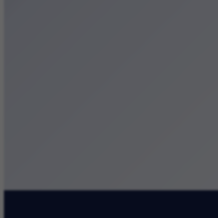
Małopolska
Kalendarz
Dodaj wydarzenie
Zobacz swoje wydarzenie
Kraków Kamery
Zdjęcia
Kontakt
Patronat medialny
Szukaj