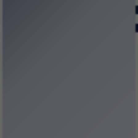
Dodaj wydarzenie
Zobacz swoje wydarzenie
Kraków Kamery
Zdjęcia
Kontakt
Patronat medialny
Strona główna
Kategorie
Kraków Wiadomości Wydarzenia
Polecamy
Chodźże na miasto – atrakcje Krakowa
Dla dzieci