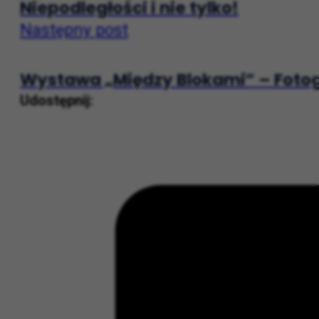
Długi weekend listopadowy w Krako
Niepodległości i nie tylko!
Następny post
Wystawa „Między Blokami” – Fotogr
Udostępnij: