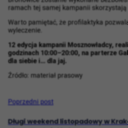
Mężczyznom od 18. do 40. roku życia bi
Bronowice zostanie wykonane bezbolesne 
ramach tej samej kampanii skorzystają 
Warto pamiętać, że profilaktyka pozwa
wyleczenie.
12 edycja kampanii Mosznowładcy, reali
godzinach 10:00–20:00, na parterze Gale
dla siebie i… dla jaj.
Źródło: materiał prasowy
Poprzedni post