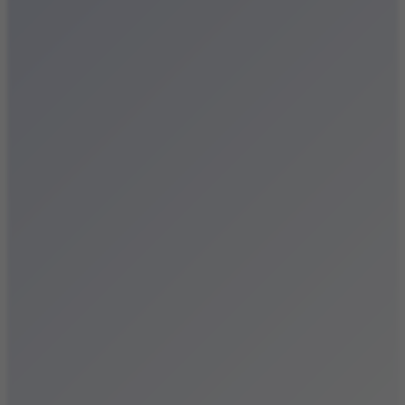
Festiwale
Koncerty
Wystawy
Rozrywka
Przegląd dnia
Małopolska
Kalendarz
Dodaj wydarzenie
Zobacz swoje wydarzenie
Kraków Kamery
Zdjęcia
Kontakt