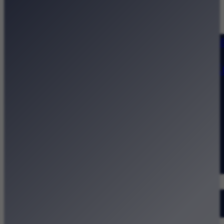
Strona główna
Kategorie
Kraków Wiadomości Wydarzeni
Polecamy
Chodźże na miasto – atrakcje 
Dla dzieci
Festiwale
Koncerty
Wystawy
Rozrywka
Przegląd dnia
Małopolska
Kalendarz