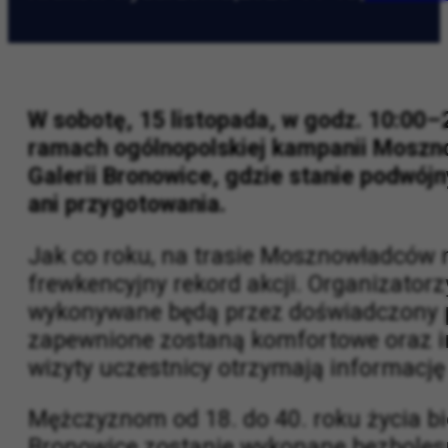
Kraków wydarzenia
|
2025-11-13
|
w Krak
W sobotę, 15 listopada, w godz. 10:00–
ramach ogólnopolskiej kampanii Mosznow
Galerii Bronowice, gdzie stanie podwó
ani przygotowania.
Jak co roku, na trasie Mosznowładców 
frewkencyjny rekord akcji. Organizator
wykonywane będą przez doświadczony p
zapewnione zostaną komfortowe oraz in
wizyty uczestnicy otrzymają informację