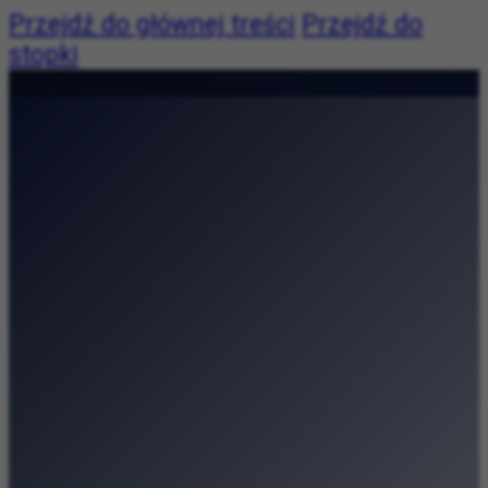
Przejdź do głównej treści
Przejdź do
stopki
Pogoda:
Pogoda niedostępna
|