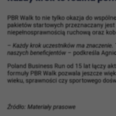
Każdy krok to realna po
PBR Walk to nie tylko okazja do wspóln
pakietów startowych przeznaczany jest
niepełnosprawnością ruchową oraz kob
– Każdy krok uczestników ma znaczenie. T
naszych beneficjentów
– podkreśla Agnie
Poland Business Run od 15 lat łączy ak
formuły PBR Walk pozwala jeszcze większ
wieku, sprawności czy sportowego dośw