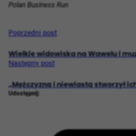
Źródło: Materiały prasowe
Polan Business Run
Poprzedni post
Wielkie widowiska na Wawelu i muz
Następny post
„Mężczyzną i niewiastą stworzył ic
Udostępnij: