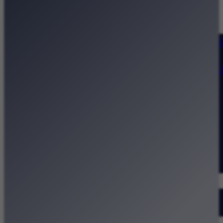
Strona główna
Kategorie
Kraków Wiadomości Wydarzeni
Polecamy
Chodźże na miasto – atrakcje 
Dla dzieci
Festiwale
Koncerty
Wystawy
Rozrywka
Przegląd dnia
Małopolska
Kalendarz