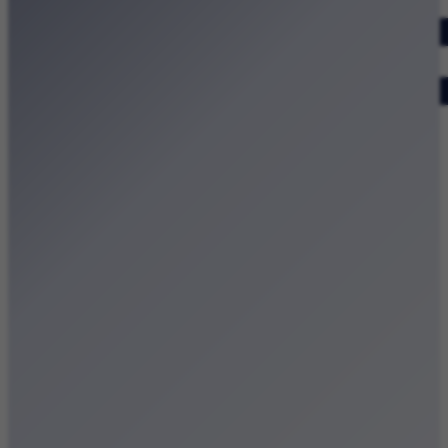
Dodaj wydarzenie
Zobacz swoje wydarzenie
Kraków Kamery
Zdjęcia
Kontakt
Patronat medialny
Strona główna
Kategorie
Kraków Wiadomości Wydarzenia
Polecamy
Chodźże na miasto – atrakcje Krakowa
Dla dzieci