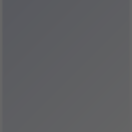
Festiwale
Koncerty
Wystawy
Rozrywka
Przegląd dnia
Małopolska
Kalendarz
Dodaj wydarzenie
Zobacz swoje wydarzenie
Kraków Kamery
Zdjęcia
Kontakt