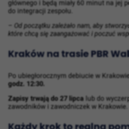
PBR Walk to formuła, w której nikt nie
głównego i będą miały 60 minut na jej p
do integracji zespołu.
– Od początku zależało nam, aby stworzy
które chcą się zaangażować i poczuć wspó
Kraków na trasie PBR Wa
Po ubiegłorocznym debiucie w Krakowi
godz. 12:30.
Zapisy trwają do 27 lipca
lub do wyczer
zawodników i zawodniczek w Krakowie. 