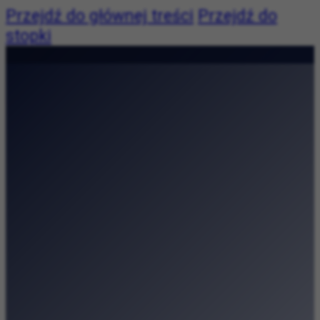
Przejdź do głównej treści
Przejdź do
stopki
Pogoda:
Pogoda niedostępna
|