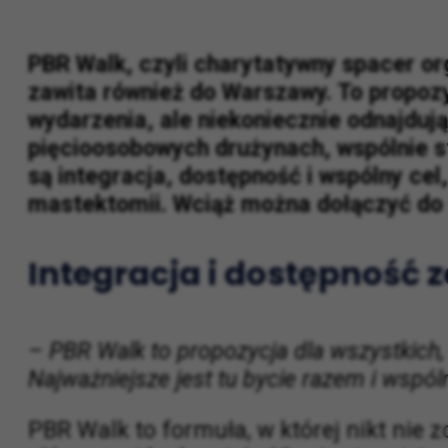
PBR Walk, czyli charytatywny spacer o
zawita również do Warszawy. To propoz
wydarzenia, ale niekoniecznie odnajduj
pięcioosobowych drużynach, wspólnie sta
są integracja, dostępność i wspólny ce
mastektomii. Wciąż można dołączyć do 
Integracja i dostępność z
– PBR Walk to propozycja dla wszystkich, 
Najważniejsze jest tu bycie razem i wspó