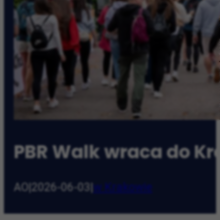
PBR Walk wraca do Kr
AO
|
2026-06-03
|
w Krakowie