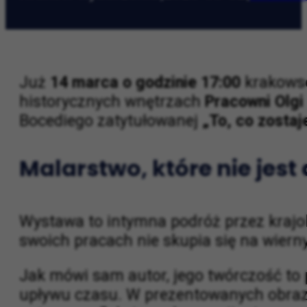
Kraków wydarzenia
|
2026-03-02
|
Kraków
Już
14 marca o godzinie 17:00
krakowsc
historycznych wnętrzach
Pracowni Olgi
Bocediego zatytułowanej
„To, co zostaj
Malarstwo, które nie je
Wystawa to intymna podróż przez krajobr
swoich pracach nie skupia się na wierny