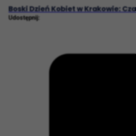
Następny post
Boski Dzień Kobiet w Krakowie: Cza
Udostępnij: