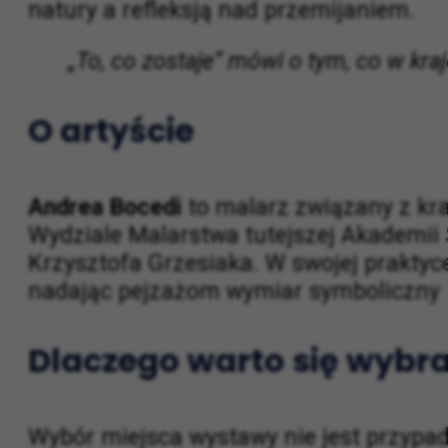
Jak mówi sam autor, jego twórczość to 
upływu czasu. W prezentowanych obraz
natury a refleksją nad przemijaniem.
„To, co zostaje” mówi o tym, co w kra
O artyście
Andrea Bocedi
to malarz związany z kr
Wydziale Malarstwa tutejszej Akademii 
Krzysztofa Grzesiaka. W swojej prakty
nadając pejzażom wymiar symboliczny 
Dlaczego warto się wybr