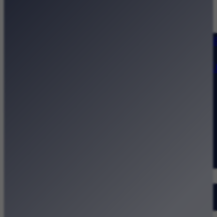
Strona główna
Kategorie
Kraków Wiadomości Wydarzeni
Polecamy
Chodźże na miasto – atrakcje 
Dla dzieci
Festiwale
Koncerty
Wystawy
Rozrywka
Przegląd dnia
Małopolska
Kalendarz