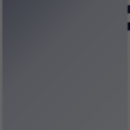
Dodaj wydarzenie
Zobacz swoje wydarzenie
Kraków Kamery
Zdjęcia
Kontakt
Patronat medialny
Strona główna
Kategorie
Kraków Wiadomości Wydarzenia
Polecamy
Chodźże na miasto – atrakcje Krakowa
Dla dzieci