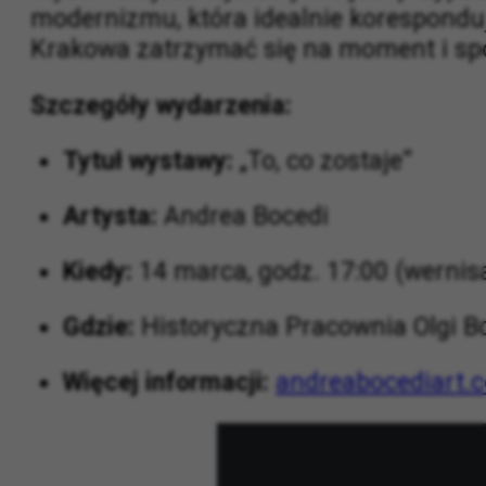
Wybór miejsca wystawy nie jest przypad
modernizmu, która idealnie korespondu
Krakowa zatrzymać się na moment i spoj
Szczegóły wydarzenia:
Tytuł wystawy:
„To, co zostaje”
Artysta:
Andrea Bocedi
Kiedy:
14 marca, godz. 17:00 (wernis
Gdzie:
Historyczna Pracownia Olgi B
Więcej informacji:
andreabocediart.