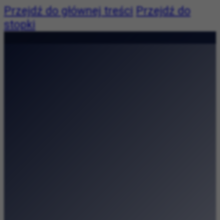
Przejdź do głównej treści
Przejdź do
stopki
Pogoda:
Pogoda niedostępna
|