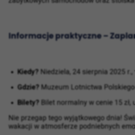
zabytkowych samochodów oraz stoiska
Informacje praktyczne – Zaplan
Kiedy?
Niedziela, 24 sierpnia 2025 r.
Gdzie?
Muzeum Lotnictwa Polskiego
Bilety?
Bilet normalny w cenie 15 zł,
Nie przegap tego wyjątkowego dnia! Świę
wakacji w atmosferze podniebnych emoc