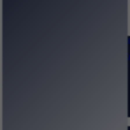
Strona główna
Kategorie
Kraków Wiadomości Wydarzeni
Polecamy
Chodźże na miasto – atrakcje 
Dla dzieci
Festiwale
Koncerty
Wystawy
Rozrywka
Przegląd dnia
Małopolska
Kalendarz