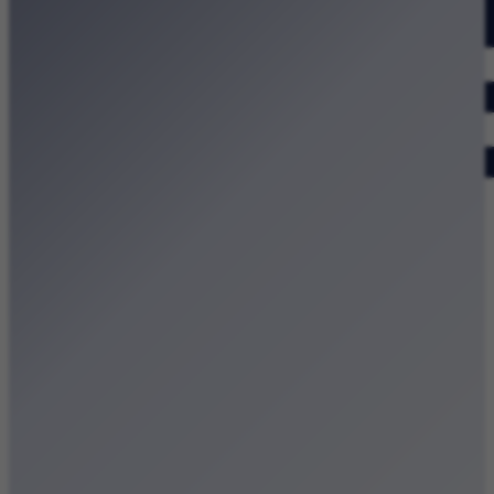
Dodaj wydarzenie
Zobacz swoje wydarzenie
Kraków Kamery
Zdjęcia
Kontakt
Patronat medialny
Strona główna
Kategorie
Kraków Wiadomości Wydarzenia
Polecamy
Chodźże na miasto – atrakcje Krakowa
Dla dzieci