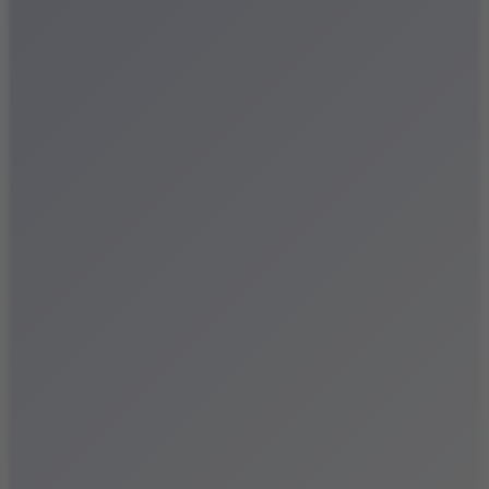
Festiwale
Koncerty
Wystawy
Rozrywka
Przegląd dnia
Małopolska
Kalendarz
Dodaj wydarzenie
Zobacz swoje wydarzenie
Kraków Kamery
Zdjęcia
Kontakt