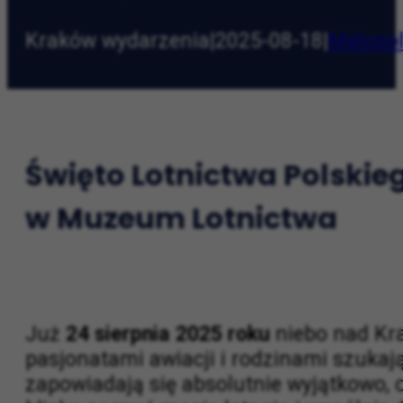
Kraków wydarzenia
|
2025-08-18
|
Małopo
Święto Lotnictwa Polski
w Muzeum Lotnictwa
Już
24 sierpnia 2025 roku
niebo nad Kra
pasjonatami awiacji i rodzinami szuka
zapowiadają się absolutnie wyjątkowo, 