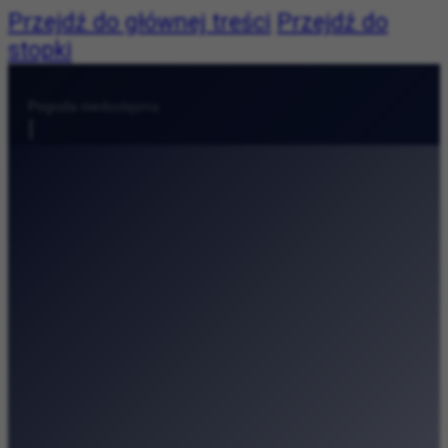
Przejdź do głównej treści
Przejdź do
stopki
Pogoda:
Pogoda niedostępna
|