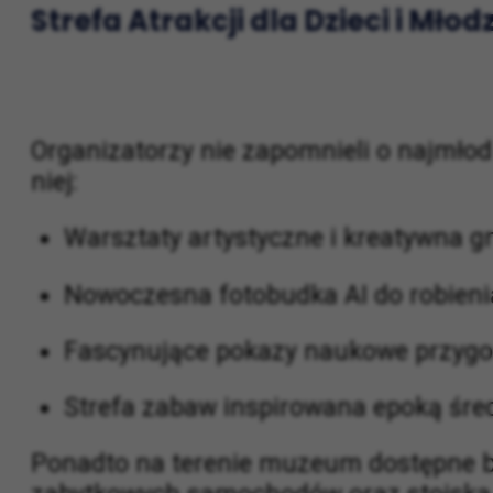
Strefa Atrakcji dla Dzieci i Młod
Organizatorzy nie zapomnieli o najmłod
niej:
Warsztaty artystyczne i kreatywna g
Nowoczesna fotobudka AI do robieni
Fascynujące pokazy naukowe przygo
Strefa zabaw inspirowana epoką śre
Ponadto na terenie muzeum dostępne 