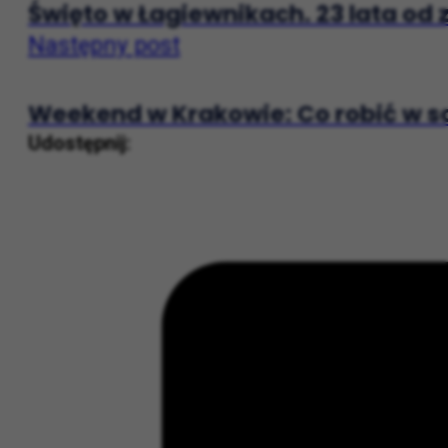
Święto w Łagiewnikach. 23 lata od
Następny post
Weekend w Krakowie: Co robić w sob
Udostępnij: