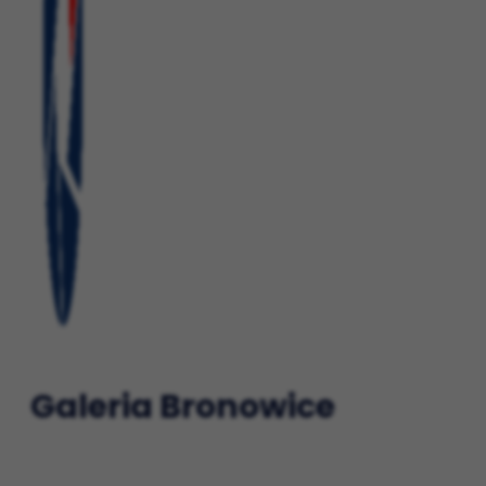
Galeria Bronowice