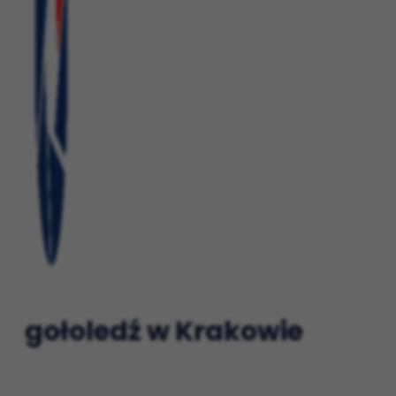
gołoledź w Krakowie