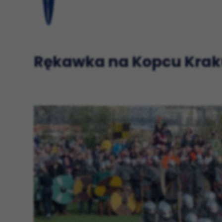
Rękawka na Kopcu Kra