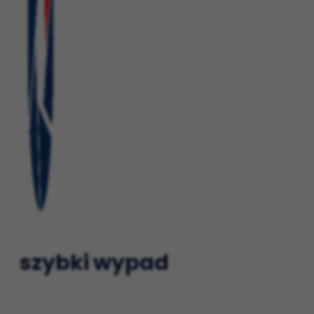
szybki wypad