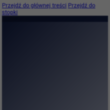
Przejdź do głównej treści
Przejdź do
stopki
Pogoda:
Pogoda niedostępna
|