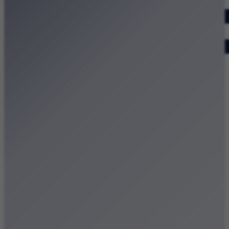
Dodaj wydarzenie
Zobacz swoje wydarzenie
Kraków Kamery
Zdjęcia
Kontakt
Patronat medialny
Strona główna
Kategorie
Kraków Wiadomości Wydarzenia
Polecamy
Chodźże na miasto – atrakcje Krakowa
Dla dzieci