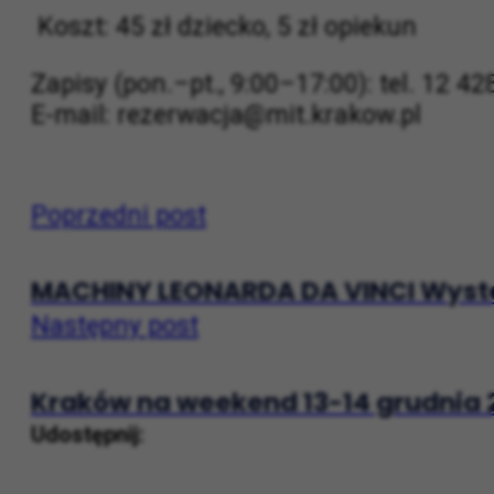
inspirowanych wystawą „Miasto. Technoc
rozwijają słuch, poczucie rytmu i wrażl
Koszt: 45 zł dziecko, 5 zł opiekun
Zapisy (pon.–pt., 9:00–17:00): tel. 12 4
E-mail: rezerwacja@mit.krakow.pl
Poprzedni post
MACHINY LEONARDA DA VINCI Wystaw
Następny post
Kraków na weekend 13-14 grudnia 2