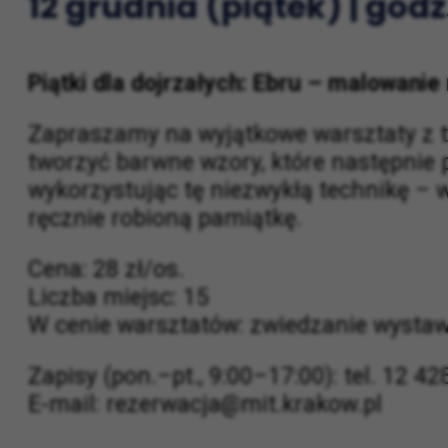
12 grudnia (piątek) | godz
Piątki dla dojrzałych: Ebru – malowanie
Zapraszamy na wyjątkowe warsztaty z tec
tworzyć barwne wzory, które następnie p
wykorzystując tę niezwykłą technikę –
ręcznie robioną pamiątkę.
Cena: 28 zł/os.
Liczba miejsc: 15
W cenie warsztatów: zwiedzanie wystawy
Zapisy (pon.–pt., 9:00–17:00): tel. 12 4