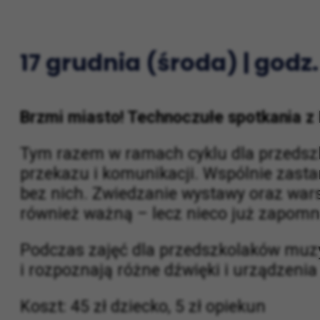
E-mail: rezerwacja@mit.krakow.pl
17 grudnia (środa) | godz.
Brzmi miasto! Technoczułe spotkania z 
Tym razem w ramach cyklu dla przeds
przekazu i komunikacji. Wspólnie zasta
bez nich. Zwiedzanie wystawy oraz war
również ważną – lecz nieco już zapomni
Podczas zajęć dla przedszkolaków muzyk
i rozpoznają różne dźwięki i urządzenia 