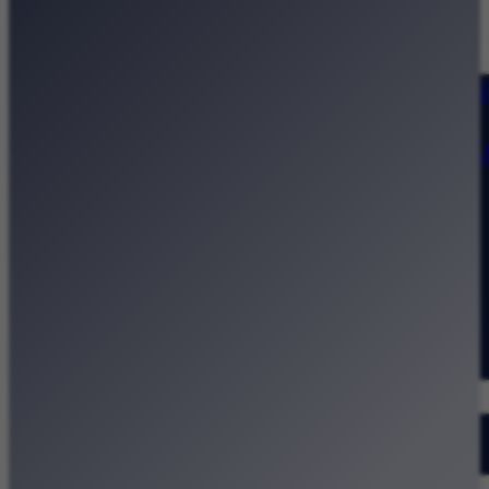
Strona główna
Kategorie
Kraków Wiadomości Wydarzeni
Polecamy
Chodźże na miasto – atrakcje 
Dla dzieci
Festiwale
Koncerty
Wystawy
Rozrywka
Przegląd dnia
Małopolska
Kalendarz