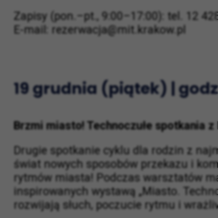
Koszt: 45 zł dziecko, 5 zł opiekun
Zapisy (pon.–pt., 9:00–17:00): tel. 12 4
E-mail: rezerwacja@mit.krakow.pl
19 grudnia (piątek) | godz
Brzmi miasto! Technoczułe spotkania z 
Drugie spotkanie cyklu dla rodzin z na
świat nowych sposobów przekazu i komu
rytmów miasta! Podczas warsztatów mal