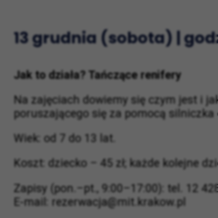
E-mail: rezerwacja@mit.krakow.pl
13 grudnia (sobota) | godz
Jak to działa? Tańczące renifery
Na zajęciach dowiemy się czym jest i j
poruszającego się za pomocą silniczka 
Wiek: od 7 do 13 lat.
Koszt: dziecko – 45 zł; każde kolejne dzi
Zapisy (pon.–pt., 9:00–17:00): tel. 12 4