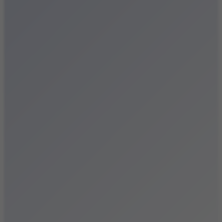
Festiwale
Koncerty
Wystawy
Rozrywka
Przegląd dnia
Małopolska
Kalendarz
Dodaj wydarzenie
Zobacz swoje wydarzenie
Kraków Kamery
Zdjęcia
Kontakt