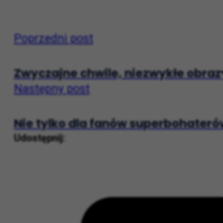
Źródło: Materiały prasowe
Poland Business Run
Poprzedni post
Zwyczajne chwile, niezwykłe obraz
Następny post
Nie tylko dla fanów superbohateró
Udostępnij: