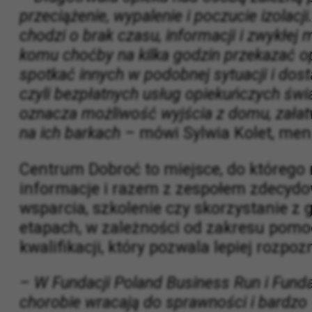
bliskich osób wymagających stałej pomo
–
Długotrwała opieka nad osobą zależną p
przeciążenie, wypalenie i poczucie izolacj
chodzi o brak czasu, informacji i zwykłej
komu choćby na kilka godzin przekazać o
spotkać innych w podobnej sytuacji i dost
czyli bezpłatnych usług opiekuńczych świ
oznacza możliwość wyjścia z domu, załatw
na ich barkach –
mówi Sylwia Kolet, me
Centrum Dobroć to miejsce, do którego
informacje i razem z zespołem zdecydow
wsparcia, szkolenie czy skorzystanie z 
etapach, w zależności od zakresu pomoc
kwalifikacji, który pozwala lepiej roz