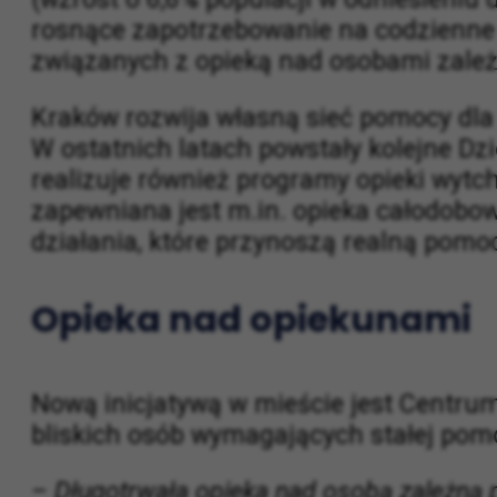
dokumencie „Zdrowy Kraków 2025–2028
(wzrost o 6,6% populacji w odniesieniu 
rosnące zapotrzebowanie na codzienne w
związanych z opieką nad osobami zależny
Kraków rozwija własną sieć pomocy dla 
W ostatnich latach powstały kolejne Dzi
realizuje również programy opieki wyt
zapewniana jest m.in. opieka całodobo
działania, które przynoszą realną pomo
Opieka nad opiekunami
Nową inicjatywą w mieście jest Centrum