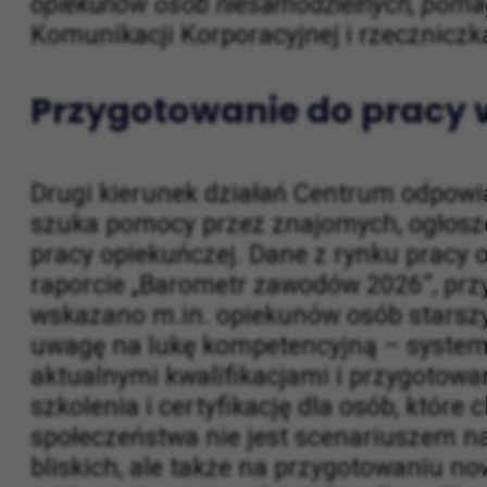
zapobiegać kryzysom, zanim dotkną one ca
odpowiedzialny biznes ma moc budowania
opiekunów osób niesamodzielnych, poma
Komunikacji Korporacyjnej i rzecznicz
Przygotowanie do pracy 
Drugi kierunek działań Centrum odpowiad
szuka pomocy przez znajomych, ogłosze
pracy opiekuńczej. Dane z rynku pracy 
raporcie „Barometr zawodów 2026”, przy
wskazano m.in. opiekunów osób starsz
uwagę na lukę kompetencyjną – system 
aktualnymi kwalifikacjami i przygotow
szkolenia i certyfikację dla osób, któr