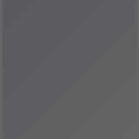
Festiwale
Koncerty
Wystawy
Rozrywka
Przegląd dnia
Małopolska
Kalendarz
Dodaj wydarzenie
Zobacz swoje wydarzenie
Kraków Kamery
Zdjęcia
Kontakt