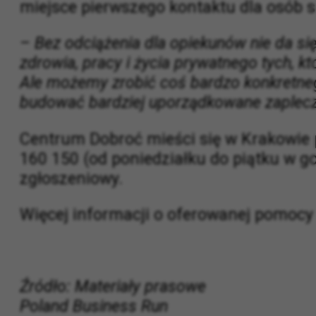
społeczeństwa nie jest scenariuszem na 
bliskich, ale także na przygotowaniu no
miejsce pierwszego kontaktu dla osób sz
– Bez odciążenia dla opiekunów nie da s
zdrowia, pracy i życia prywatnego tych, k
Ale możemy zrobić coś bardzo konkretneg
budować bardziej uporządkowane zaplecz
Centrum Dobroć mieści się w Krakowie p
160 150 (od poniedziałku do piątku w 
zgłoszeniowy.
Więcej informacji o oferowanej pomocy 