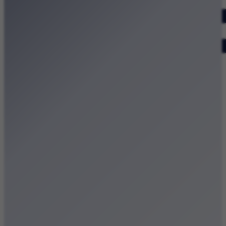
Dodaj wydarzenie
Zobacz swoje wydarzenie
Kraków Kamery
Zdjęcia
Kontakt
Patronat medialny
Strona główna
Kategorie
Kraków Wiadomości Wydarzenia
Polecamy
Chodźże na miasto – atrakcje Krakowa
Dla dzieci