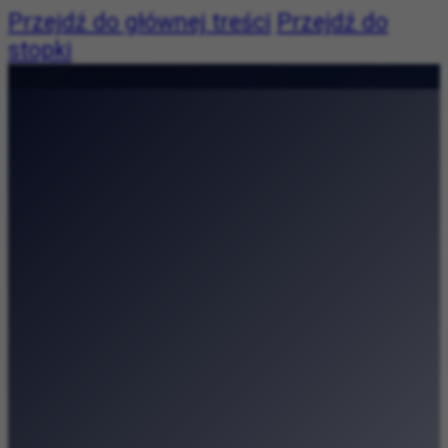
Przejdź do głównej treści
Przejdź do
stopki
Pogoda:
Pogoda niedostępna
|