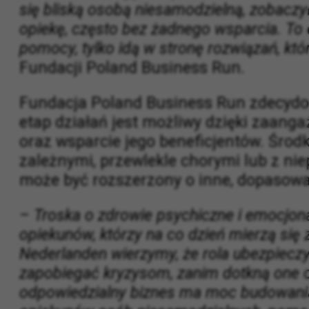
– W Fundacji Poland Business Run i Funda
chorobie wracają do sprawności i bardzo c
się bliską osobą niesamodzielną, zobaczył
opiekę, często bez żadnego wsparcia. To 
pomocy, tylko idą w stronę rozwiązań, któ
Fundacji Poland Business Run.
Fundacja Poland Business Run zdecydow
etap działań jest możliwy dzięki zaan
oraz wsparcie jego beneficjentów. Środ
zależnymi, przewlekle chorymi lub z ni
może być rozszerzony o inne, dopasowa
– Troska o zdrowie psychiczne i emocjonal
opiekunów, którzy na co dzień mierzą się
Nederlanden wierzymy, że rola ubezpiec