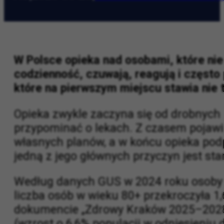
AO
|
2026-06-20
|
Kraków Wiadomości Wy
W Polsce opieka nad osobami, które nie 
codzienność, czuwają, reagują i często
które na pierwszym miejscu stawia nie t
Opieka zwykle zaczyna się od drobnych
przypominać o lekach. Z czasem pojawia
własnych planów, a w końcu opieka podpo
jedną z jego głównych przyczyn jest sta
Według danych GUS w 2024 roku osoby w w
liczba osób w wieku 80+ przekroczyła 1