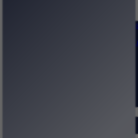
Strona główna
Kategorie
Kraków Wiadomości Wydarzeni
Polecamy
Chodźże na miasto – atrakcje 
Dla dzieci
Festiwale
Koncerty
Wystawy
Rozrywka
Przegląd dnia
Małopolska
Kalendarz