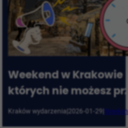
Weekend w Krakowie (
których nie możesz pr
Kraków wydarzenia
|
2026-01-29
|
Weeken