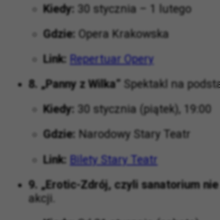
Kiedy:
30 stycznia – 1 lutego
Gdzie:
Opera Krakowska
Link:
Repertuar Opery
8. „Panny z Wilka”
Spektakl na podsta
Kiedy:
30 stycznia (piątek), 19:00
Gdzie:
Narodowy Stary Teatr
Link:
Bilety Stary Teatr
9. „Erotic-Zdrój, czyli sanatorium ni
akcji.