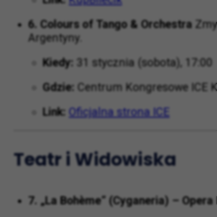
6. Colours of Tango & Orchestra
Zmys
Argentyny.
Kiedy:
31 stycznia (sobota), 17:00
Gdzie:
Centrum Kongresowe ICE 
Link:
Oficjalna strona ICE
Teatr i Widowiska
7. „La Bohème” (Cyganeria) – Opera