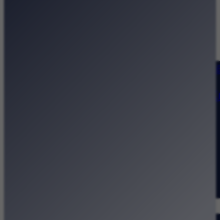
Strona główna
Kategorie
Kraków Wiadomości Wydarzeni
Polecamy
Chodźże na miasto – atrakcje 
Dla dzieci
Festiwale
Koncerty
Wystawy
Rozrywka
Przegląd dnia
Małopolska
Kalendarz