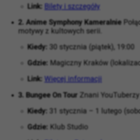
Link:
Bilety i szczegóły
2. Anime Symphony Kameralnie
Połąc
motywy z kultowych serii.
Kiedy:
30 stycznia (piątek), 19:00
Gdzie:
Magiczny Kraków (lokalizac
Link:
Więcej informacji
3. Bungee On Tour
Znani YouTuberzy 
Kiedy:
31 stycznia – 1 lutego (sobo
Gdzie:
Klub Studio