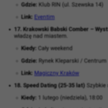
Gdzie:
Klub RIN (ul. Szewska 14)
Link:
Eventim
17. Krakowski Babski Comber – Wys
władzę nad miastem.
Kiedy:
Cały weekend
Gdzie:
Rynek Kleparski / Centrum I
Link:
Magiczny Kraków
18. Speed Dating (25-35 lat)
Szybkie 
Kiedy:
1 lutego (niedziela), 18:00