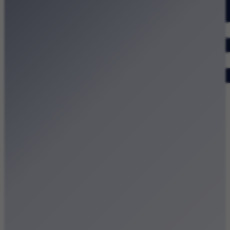
Dodaj wydarzenie
Zobacz swoje wydarzenie
Kraków Kamery
Zdjęcia
Kontakt
Patronat medialny
Strona główna
Kategorie
Kraków Wiadomości Wydarzenia
Polecamy
Chodźże na miasto – atrakcje Krakowa
Dla dzieci