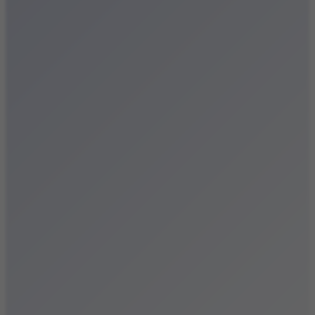
Festiwale
Koncerty
Wystawy
Rozrywka
Przegląd dnia
Małopolska
Kalendarz
Dodaj wydarzenie
Zobacz swoje wydarzenie
Kraków Kamery
Zdjęcia
Kontakt