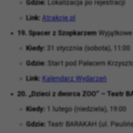
Gdzie:
Lokalizacja po rejestracji
Link:
Atrakcje.pl
19. Spacer z Szopkarzem
Wyjątkowe 
Kiedy:
31 stycznia (sobota), 11:00
Gdzie:
Start pod Pałacem Krzyszt
Link:
Kalendarz Wydarzeń
20. „Dzieci z dworca ZOO” – Teatr
Kiedy:
1 lutego (niedziela), 19:00
Gdzie:
Teatr BARAKAH (ul. Pauliń