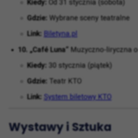
Kiedy:
Od 31 stycznia (sobota)
Gdzie:
Wybrane sceny teatralne
Link:
Biletyna.pl
10. „Café Luna”
Muzyczno-liryczna o
Kiedy:
30 stycznia (piątek)
Gdzie:
Teatr KTO
Link:
System biletowy KTO
Wystawy i Sztuka