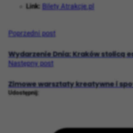
Link:
Bilety Atrakcje.pl
Poprzedni post
Wydarzenie Dnia: Kraków stolicą e
Następny post
Zimowe warsztaty kreatywne i spot
Udostępnij: