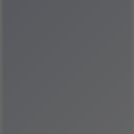
Festiwale
Koncerty
Wystawy
Rozrywka
Przegląd dnia
Małopolska
Kalendarz
Dodaj wydarzenie
Zobacz swoje wydarzenie
Kraków Kamery
Zdjęcia
Kontakt