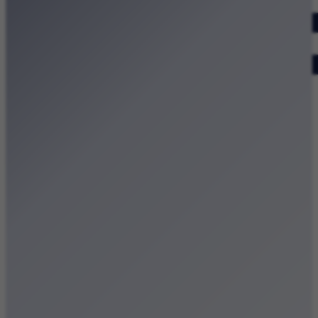
Dodaj wydarzenie
Zobacz swoje wydarzenie
Kraków Kamery
Zdjęcia
Kontakt
Patronat medialny
Strona główna
Kategorie
Kraków Wiadomości Wydarzenia
Polecamy
Chodźże na miasto – atrakcje Krakowa
Dla dzieci