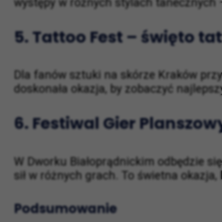
Miłośnicy tańca nie mogą przegapić
No
występy w różnych stylach tanecznych 
5. Tattoo Fest – święto t
Dla fanów sztuki na skórze Kraków prz
doskonała okazja, by zobaczyć najlepsz
6. Festiwal Gier Planszo
W Dworku Białoprądnickim odbędzie si
sił w różnych grach. To świetna okazja, 