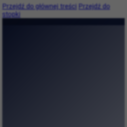
Przejdź do głównej treści
Przejdź do
stopki
Pogoda:
Pogoda niedostępna
|