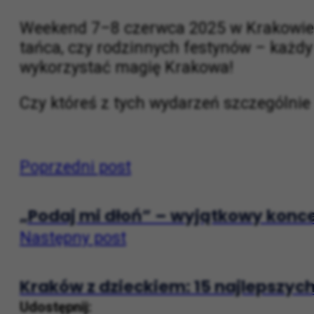
Podsumowanie
Weekend 7–8 czerwca 2025 w Krakowie za
tańca, czy rodzinnych festynów – każdy 
wykorzystać magię Krakowa!
Czy któreś z tych wydarzeń szczególnie 
Poprzedni post
„Podaj mi dłoń” – wyjątkowy konce
Następny post