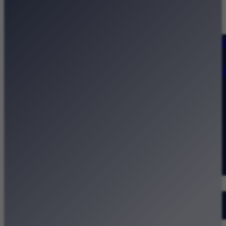
Strona główna
Kategorie
Kraków Wiadomości Wydarzeni
Polecamy
Chodźże na miasto – atrakcje 
Dla dzieci
Festiwale
Koncerty
Wystawy
Rozrywka
Przegląd dnia
Małopolska
Kalendarz