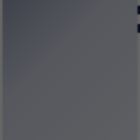
Dodaj wydarzenie
Zobacz swoje wydarzenie
Kraków Kamery
Zdjęcia
Kontakt
Patronat medialny
Strona główna
Kategorie
Kraków Wiadomości Wydarzenia
Polecamy
Chodźże na miasto – atrakcje Krakowa
Dla dzieci