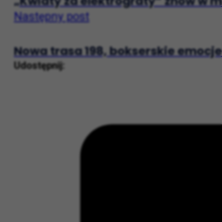
„Kwiaty za elektrograty” znów w m
Następny post
Nowa trasa 198, bokserskie emocje
Udostępnij: