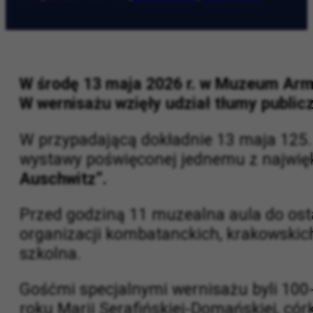
AO
|
2026-05-17
|
Wystawy
,
Zdjęcia
W środę 13 maja 2026 r. w Muzeum Armi
W wernisażu wzięły udział tłumy publicz
W przypadającą dokładnie 13 maja 125.
wystawy poświęconej jednemu z najwięk
Auschwitz”.
Przed godziną 11 muzealna aula do ostat
organizacji kombatanckich, krakowskich
szkolna.