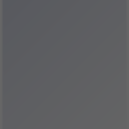
Festiwale
Koncerty
Wystawy
Rozrywka
Przegląd dnia
Małopolska
Kalendarz
Dodaj wydarzenie
Zobacz swoje wydarzenie
Kraków Kamery
Zdjęcia
Kontakt