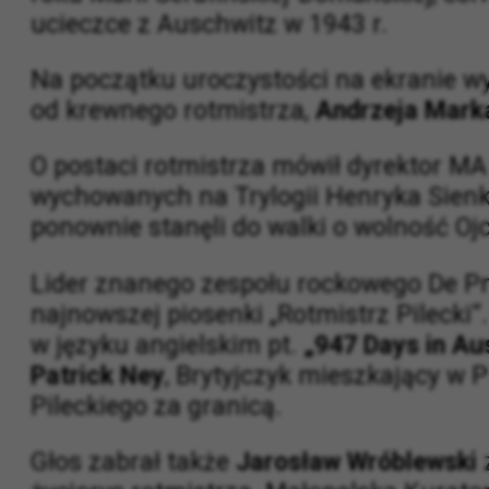
Gośćmi specjalnymi wernisażu byli 100-
roku Marii Serafińskiej-Domańskiej, có
ucieczce z Auschwitz w 1943 r.
Na początku uroczystości na ekranie wy
od krewnego rotmistrza,
Andrzeja Mark
O postaci rotmistrza mówił dyrektor M
wychowanych na Trylogii Henryka Sienki
ponownie stanęli do walki o wolność Oj
Lider znanego zespołu rockowego De P
najnowszej piosenki „Rotmistrz Pileck
w języku angielskim pt.
„947 Days in Au
Patrick Ney
, Brytyjczyk mieszkający w 
Pileckiego za granicą.