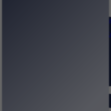
Strona główna
Kategorie
Kraków Wiadomości Wydarzeni
Polecamy
Chodźże na miasto – atrakcje 
Dla dzieci
Festiwale
Koncerty
Wystawy
Rozrywka
Przegląd dnia
Małopolska
Kalendarz