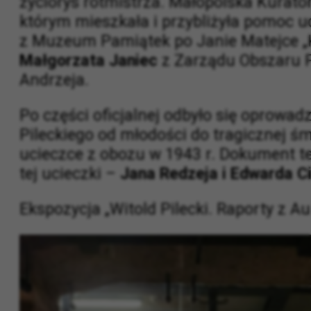
Głos zabrał także
Jarosław Wróblewski
życiorys rotmistrza. Małopolska Kurato
którym mieszkała i przybliżyła pomoc u
z Muzeum Pamiątek po Janie Matejce „
Małgorzata Janiec
z Zarządu Obszaru P
Andrzeja.
Po części oficjalnej odbyło się oprowa
Pileckiego od młodości do tragicznej ś
ucieczce z obozu w 1943 r. Dokument t
tej ucieczki –
Jana Redzeja i Edwarda Ci
Ekspozycja „Witold Pilecki. Raporty z 