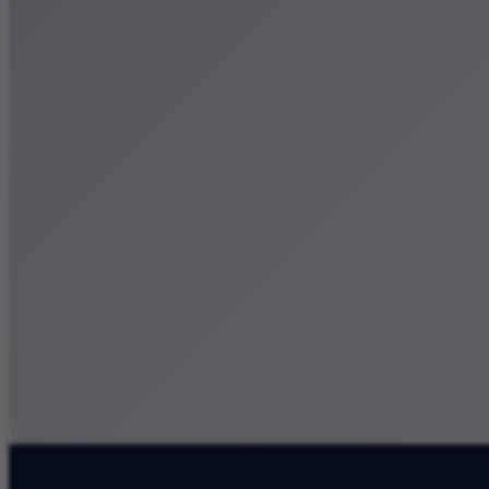
Małopolska
Kalendarz
Dodaj wydarzenie
Zobacz swoje wydarzenie
Kraków Kamery
Zdjęcia
Kontakt
Patronat medialny
Szukaj