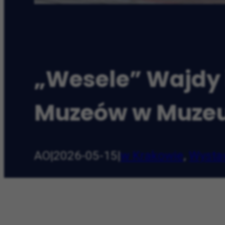
„Wesele” Wajdy 
Muzeów w Muzeu
AO
|
2026-05-15
|
w Krakowie
,
Wysta