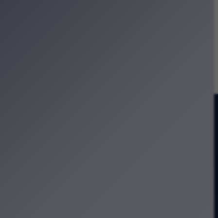
wy wyścig wokół Błoń
rasza na warsztaty
certach Promenadowych