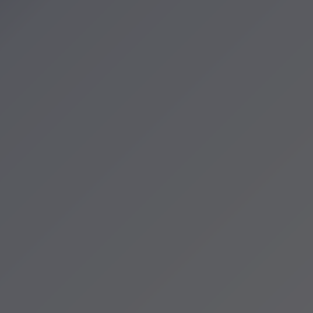
zenia
cje Krakowa