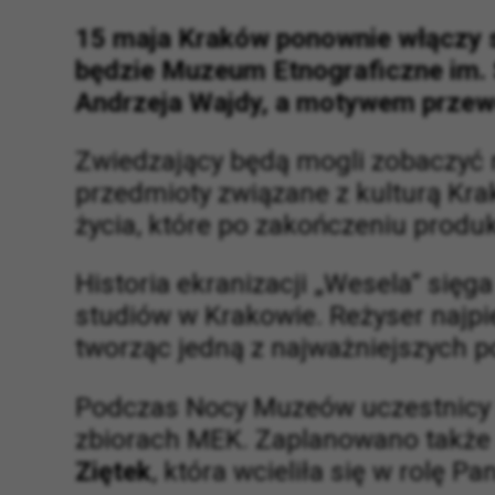
15 maja Kraków ponownie włączy 
będzie Muzeum Etnograficzne im. 
Andrzeja Wajdy, a motywem przew
Zwiedzający będą mogli zobaczyć 
przedmioty związane z kulturą Kra
życia, które po zakończeniu produ
Historia ekranizacji „Wesela” sięg
studiów w Krakowie. Reżyser najpie
tworząc jedną z najważniejszych p
Podczas Nocy Muzeów uczestnicy 
zbiorach MEK. Zaplanowano także
Ziętek
, która wcieliła się w rolę