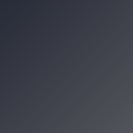
Rolkach 2026. Ruszyły zapisy na wyjątko
ie. Wyjątkowa wystawa w Pałacu Sztuki
wskie tradycje. Muzeum Etnograficzne zap
 muzyką. Agnieszka Chrzanowska na Kon
zenia
cje Krakowa