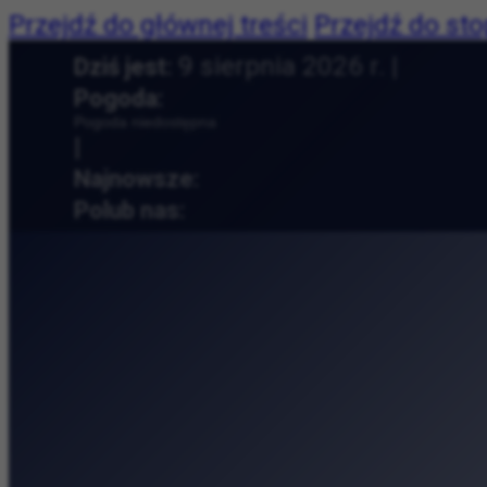
Przejdź do głównej treści
Przejdź do sto
Dziś jest:
9 sierpnia 2026 r. |
Pogoda:
Pogoda niedostępna
|
Najnowsze:
Cracovia Maraton na 
Polub nas:
Andy Warhol w Krakow
Pieśni, zioła i krako
Letnie popołudnie z
50. Międzynarodowe Ta
Tytano — fabryka tyto
Muzeum Etnograficzne 
Muzyczny relaks na t
Collegium Maius — od
Przyroda, książki i ro