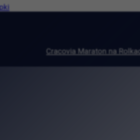
pki
Rolkach 2026. Ruszyły zapisy na wyjątko
ie. Wyjątkowa wystawa w Pałacu Sztuki
wskie tradycje. Muzeum Etnograficzne zap
 muzyką. Agnieszka Chrzanowska na Kon
rgi Sztuki Ludowej. Kraków świętuje trad
niu, która zamieniła się w małe miasto k
w Krakowie. Podróż przez tradycję, kult
rawie. Zuza Baum zagra w Parku Jordana
kryj średniowieczne tajemnice Uniwersyt
dzinne atrakcje. Piknik w ogrodzie Bibliot