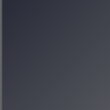
Koncerty
Wystawy
Rozrywka
Przegląd dnia
Małopolska
Kalendarz
Dodaj wydarzenie
Zobacz swoje wydarzenie
Kraków Kamery
Zdjęcia
Kontakt