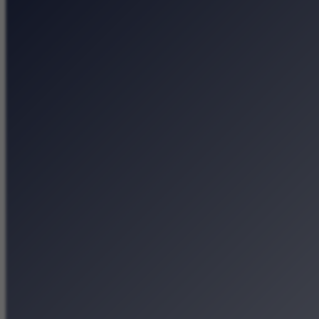
Cracovia Maraton na 
Andy Warhol w Krakow
Pieśni, zioła i krako
Letnie popołudnie z
Strona główna
Kategorie
Kraków Wiadomości Wydar
Polecamy
Chodźże na miasto – atrak
Dla dzieci
Festiwale