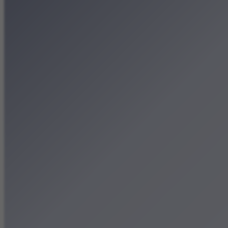
Patronat medialny
Strona główna
Kategorie
Kraków Wiadomości Wydar
Polecamy
Chodźże na miasto – atrak
Dla dzieci
Festiwale
Koncerty
Wystawy
Rozrywka
Przegląd dnia