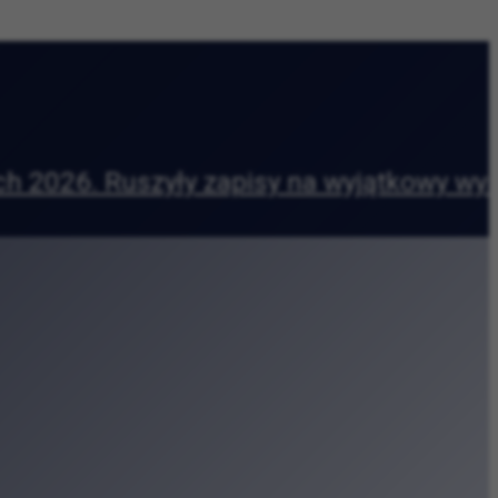
wy wyścig wokół Błoń
|
rasza na warsztaty
certach Promenadowych
ycję i rzemiosło
reatywne w sercu Zabłocia
urę i codzienność
etu Jagiellońskiego
eki Kraków