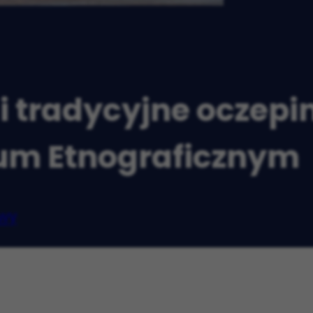
i tradycyjne oczep
m Etnograficznym
wy