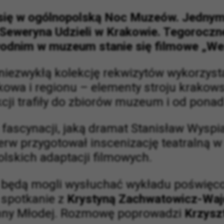
się w ogólnopolską Noc Muzeów. Jednym 
Seweryna Udzieli w Krakowie. Tegoroczn
odnim w muzeum stanie się filmowe „We
niezwykłą kolekcję rekwizytów wykorzyst
kowa i regionu – elementy stroju krakows
kcji trafiły do zbiorów muzeum i od pon
a fascynacji, jaką dramat Stanisław Wysp
rw przygotował inscenizację teatralną w S
olskich adaptacji filmowych.
będą mogli wysłuchać wykładu poświęc
 spotkanie z
Krystyną Zachwatowicz-Waj
 Panny Młodej. Rozmowę poprowadzi
Krzyszt