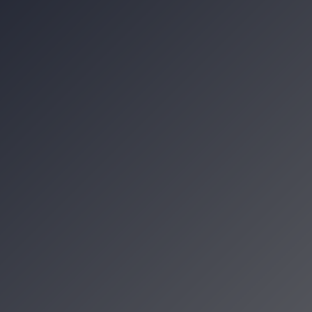
siedzkim Pikniku Zdrowia
ę lubić! Barbakan zaprasza na podróż w c
dkryj średniowieczne tajemnice Uniwersy
rodzinne atrakcje. Piknik w ogrodzie Bibli
zenia
cje Krakowa