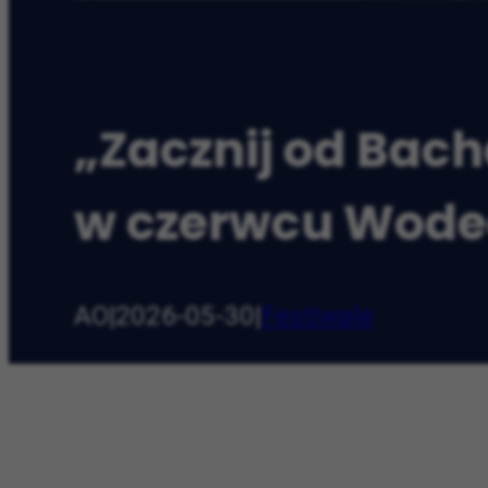
„Zacznij od Bac
w czerwcu Wodec
AO
|
2026-05-30
|
Festiwale