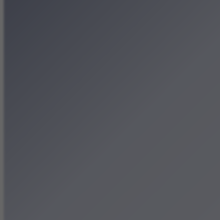
Patronat medialny
Strona główna
Kategorie
Kraków Wiadomości Wydar
Polecamy
Chodźże na miasto – atrak
Dla dzieci
Festiwale
Koncerty
Wystawy
Rozrywka
Przegląd dnia