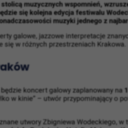
ię stolicą muzycznych wspomnień, wzrusz
dzie się kolejna edycja festiwalu Wodeck
 ponadczasowości muzyki jednego z najbar
rty galowe, jazzowe interpretacje znany
e się w różnych przestrzeniach Krakowa.
Kraków
 będzie koncert galowy zaplanowany na
1
lko w kinie” – utwór przypominający o pot
 znane utwory Zbigniewa Wodeckiego, w ty