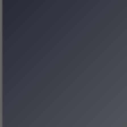
Koncerty
Wystawy
Rozrywka
Przegląd dnia
Małopolska
Kalendarz
Dodaj wydarzenie
Zobacz swoje wydarzenie
Kraków Kamery
Zdjęcia
Kontakt