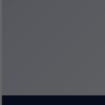
Małopolska
Kalendarz
Dodaj wydarzenie
Zobacz swoje wydarzenie
Kraków Kamery
Zdjęcia
Kontakt
Patronat medialny
Szukaj