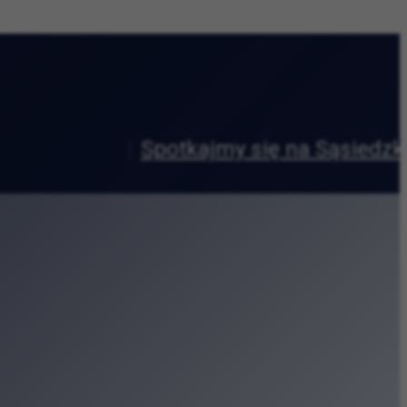
|
zasie
tetu Jagiellońskiego
oteki Kraków
owy wyścig wokół Błoń
i
” na Małym Rynku
pnia?
cz w kosmosie” w Krakowie
a