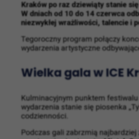
Kraków po raz dziewiąty stanie s
W dniach od 10 do 14 czerwca odbę
niezwykłej wrażliwości, talencie i
Tegoroczny program połączy konce
wydarzenia artystyczne odbywając
Wielka gala w ICE 
Kulminacyjnym punktem festiwalu
wydarzenia stanie się piosenka „Ty
codzienności.
Podczas gali zabrzmią najbardziej