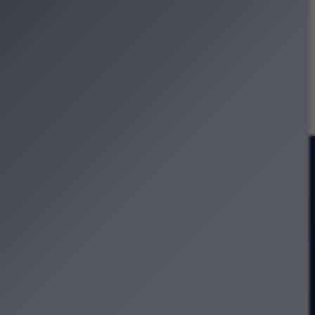
zasie
tetu Jagiellońskiego
oteki Kraków