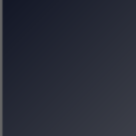
Spotkajmy się na Są
Średniowiecze da si
Collegium Maius — o
Przyroda, książki i 
Strona główna
Kategorie
Kraków Wiadomości Wydar
Polecamy
Chodźże na miasto – atrak
Dla dzieci
Festiwale