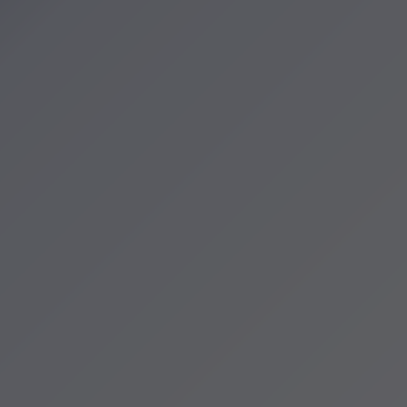
zenia
cje Krakowa