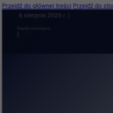
Przejdź do głównej treści
Przejdź do sto
Dziś jest:
6 sierpnia 2026 r. |
Pogoda:
Pogoda niedostępna
|
Najnowsze:
Spotkajmy się na Są
Polub nas:
Średniowiecze da si
Collegium Maius — o
Przyroda, książki i 
Cracovia Maraton na
Andy Warhol w Krak
Nie tylko koncert, a
Lato Kobiet w Kinie 
Kosmiczne wyzwania,
Letnie koncerty na 