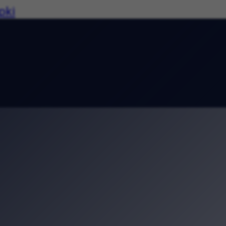
pki
siedzkim Pikniku Zdrowia
ę lubić! Barbakan zaprasza na podróż w c
dkryj średniowieczne tajemnice Uniwersy
rodzinne atrakcje. Piknik w ogrodzie Bibli
 Rolkach 2026. Ruszyły zapisy na wyjątk
owie. Wyjątkowa wystawa w Pałacu Sztuk
le wspólne przeżycie historii. „Kadrówka
Pod Baranami. Co obejrzeć od 2 do 6 sier
 eksperymenty i konkursy. Piknik „Siła
trawie. Two Sounds zagra w Parku Jordan