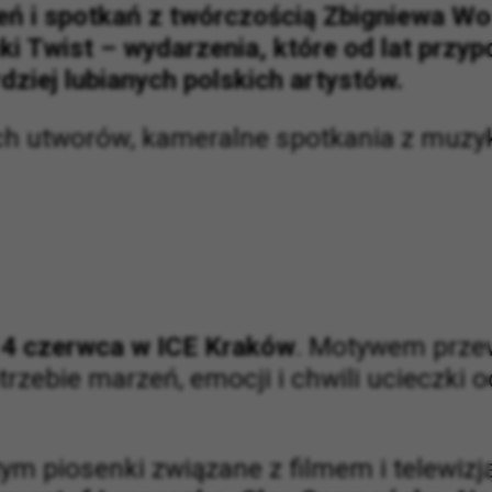
eń i spotkań z twórczością Zbigniewa W
i Twist – wydarzenia, które od lat przy
dziej lubianych polskich artystów.
ch utworów, kameralne spotkania z muzy
4 czerwca w ICE Kraków
. Motywem prz
rzebie marzeń, emocji i chwili ucieczki o
m piosenki związane z filmem i telewizj