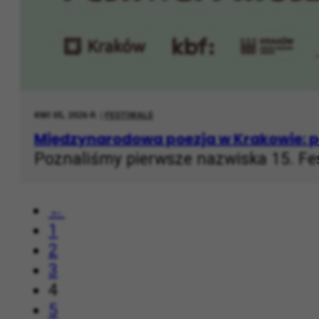
KWI 05, 2026 R. |
FESTIWALE
Międzynarodowa poezja w Krakowie: pi
Poznaliśmy pierwsze nazwiska 15. Fes
←
1
2
3
4
5