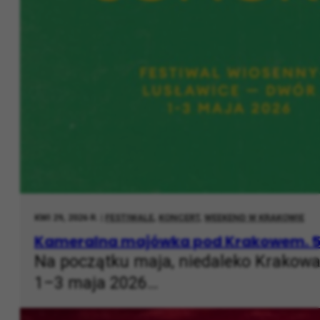
KWI 29, 2026 R. |
FESTIWALE
,
KONCERT
,
WEEKEND W KRAKOWIE
Kameralna majówka pod Krakowem. 5. 
Na początku maja, niedaleko Krakowa
1–3 maja 2026…