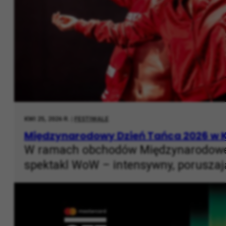
KWI 25, 2026 R. |
FESTIWALE
Międzynarodowy Dzień Tańca 2026 w K
W ramach obchodów Międzynarodoweg
spektakl WoW – intensywny, porusza