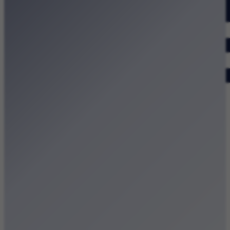
Dodaj wydarzenie
Zobacz swoje wydarzenie
Kraków Kamery
Zdjęcia
Kontakt
Patronat medialny
Strona główna
Kategorie
Kraków Wiadomości Wydarzenia
Polecamy
Chodźże na miasto – atrakcje Krakowa
Dla dzieci