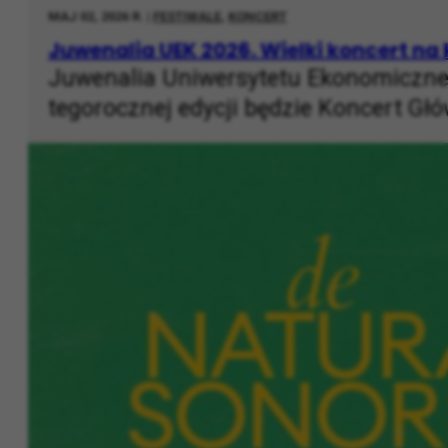
MAJ 02, 2026 R. |
FESTIWALE
,
KONCERT
Juwenalia UEK 2026. Wielki koncert na
Juwenalia Uniwersytetu Ekonomiczne
tegorocznej edycji będzie Koncert Głó