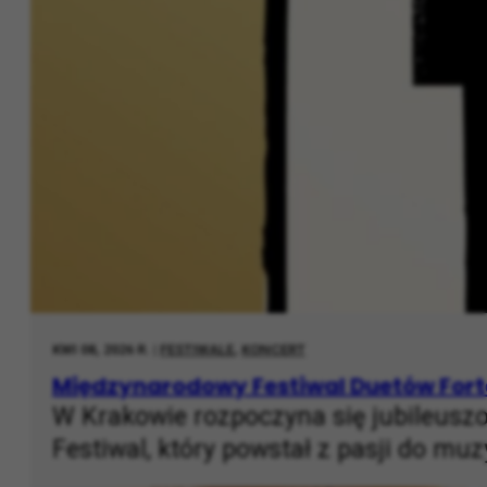
KWI 08, 2026 R. |
FESTIWALE
,
KONCERT
Międzynarodowy Festiwal Duetów Fort
W Krakowie rozpoczyna się jubileusz
Festiwal, który powstał z pasji do muz