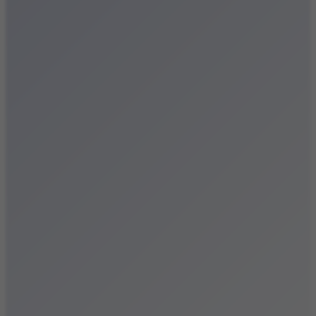
Festiwale
Koncerty
Wystawy
Rozrywka
Przegląd dnia
Małopolska
Kalendarz
Dodaj wydarzenie
Zobacz swoje wydarzenie
Kraków Kamery
Zdjęcia
Kontakt