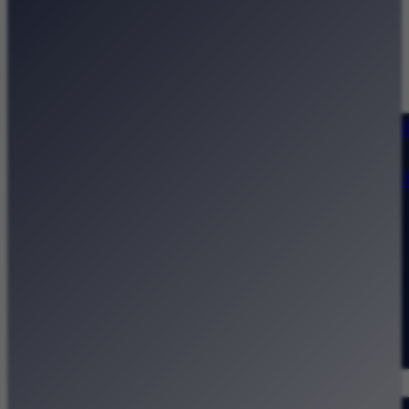
Strona główna
Kategorie
Kraków Wiadomości Wydarzeni
Polecamy
Chodźże na miasto – atrakcje 
Dla dzieci
Festiwale
Koncerty
Wystawy
Rozrywka
Przegląd dnia
Małopolska
Kalendarz