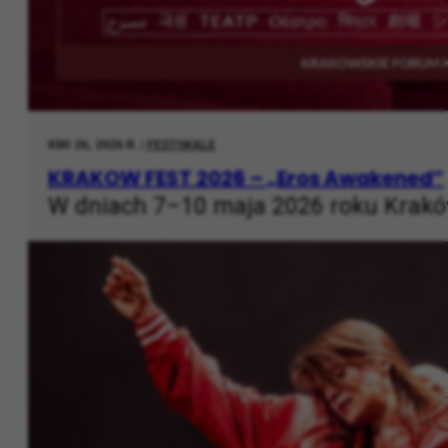
KWI 26, 2026 R. |
FESTIWALE
KRAKOW FEST 2026 – „Eros Awakened”
W dniach 7–10 maja 2026 roku Kraków 