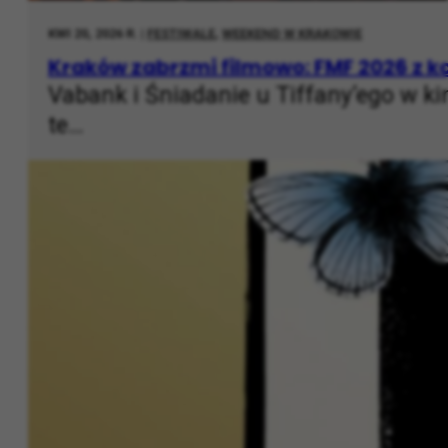
KWI 20, 2026 R. |
FESTIWALE
,
WEEKEND W KRAKOWIE
Kraków zabrzmi filmowo: FMF 2026 z 
Vabank i Śniadanie u Tiffany’ego w ki
te…