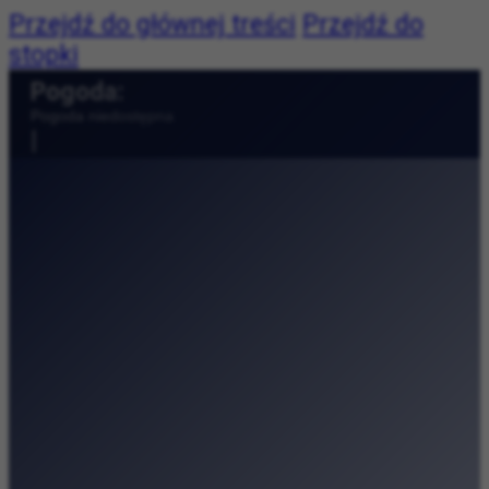
Przejdź do głównej treści
Przejdź do
stopki
Pogoda:
Pogoda niedostępna
|