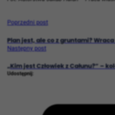
Źródło:
https://cricoteka.pl/pl/kalendari
Fot. Autorstwa Jakub Hałun – Praca wła
Poprzedni post
Plan jest, ale co z gruntami? Wra
Następny post
„Kim jest Człowiek z Całunu?” – ko
Udostępnij: