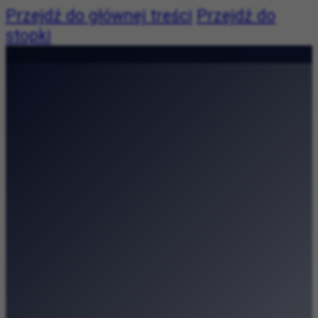
Przejdź do głównej treści
Przejdź do
stopki
Pogoda:
Pogoda niedostępna
|