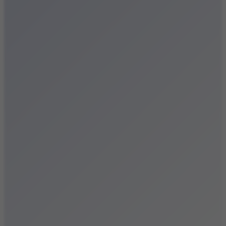
Festiwale
Koncerty
Wystawy
Rozrywka
Przegląd dnia
Małopolska
Kalendarz
Dodaj wydarzenie
Zobacz swoje wydarzenie
Kraków Kamery
Zdjęcia
Kontakt