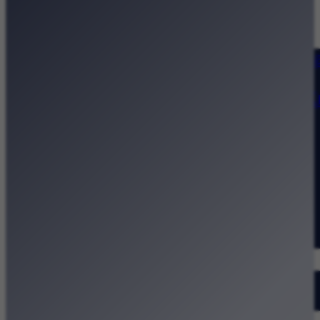
Strona główna
Kategorie
Kraków Wiadomości Wydarzeni
Polecamy
Chodźże na miasto – atrakcje 
Dla dzieci
Festiwale
Koncerty
Wystawy
Rozrywka
Przegląd dnia
Małopolska
Kalendarz