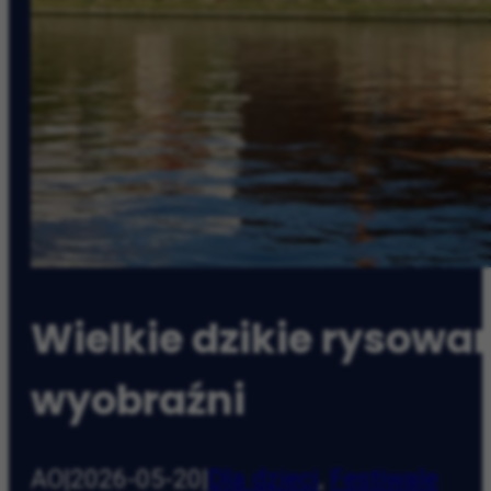
Wielkie dzikie rysowan
wyobraźni