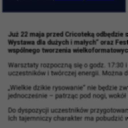
AO
|
2026-05-20
|
Dla dzieci
,
Festiwale
Już 22 maja przed Cricoteką odbędzie s
Wystawa dla dużych i małych” oraz Fest
wspólnego tworzenia wielkoformatowych
Warsztaty rozpoczną się o godz. 17:30 i
uczestników i twórczej energii. Można d
„Wielkie dzikie rysowanie” nie będzie z
jednocześnie – patrząc pod nogi, wokół 
Do dyspozycji uczestników przygotowan