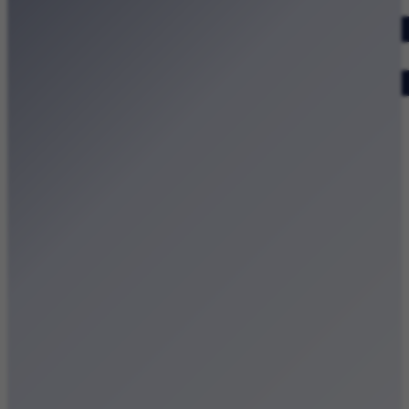
Dodaj wydarzenie
Zobacz swoje wydarzenie
Kraków Kamery
Zdjęcia
Kontakt
Patronat medialny
Strona główna
Kategorie
Kraków Wiadomości Wydarzenia
Polecamy
Chodźże na miasto – atrakcje Krakowa
Dla dzieci