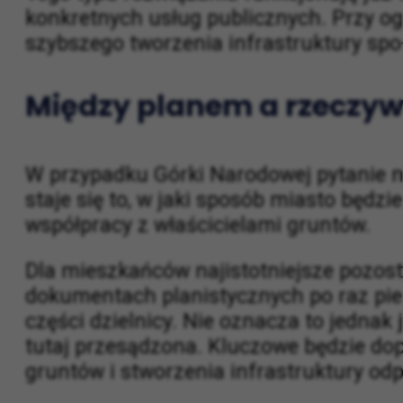
Tego typu rozwiązania funkcjonują już 
konkretnych usług publicznych. Przy og
szybszego tworzenia infrastruktury społ
Między planem a rzeczyw
W przypadku Górki Narodowej pytanie ni
staje się to, w jaki sposób miasto będzi
współpracy z właścicielami gruntów.
Dla mieszkańców najistotniejsze pozosta
dokumentach planistycznych po raz pier
części dzielnicy. Nie oznacza to jednak 
tutaj przesądzona. Kluczowe będzie dop