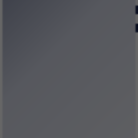
Dodaj wydarzenie
Zobacz swoje wydarzenie
Kraków Kamery
Zdjęcia
Kontakt
Patronat medialny
Strona główna
Kategorie
Kraków Wiadomości Wydarzenia
Polecamy
Chodźże na miasto – atrakcje Krakowa
Dla dzieci