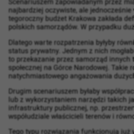
Scenariuszem zapowiadanym przez miast
najbardziej oczywiste, ale jednocześn
tegoroczny budżet Krakowa zakłada defi
polskich samorządów. W przypadku duży
Dlatego warte rozpatrzenia byłyby równ
status prywatny. Jednym z nich mogłab
to przekazanie przez samorząd innych 
społecznej na Górce Narodowej. Takie 
natychmiastowego angażowania dużych
Drugim scenariuszem byłaby współpraca
lub z wykorzystaniem narzędzi takich j
infrastruktury publicznej, np. przestrz
współudziale właścicieli terenów i rów