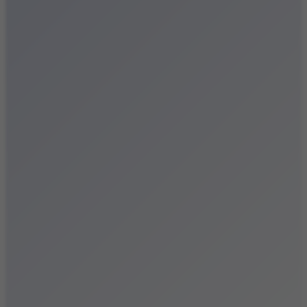
Festiwale
Koncerty
Wystawy
Rozrywka
Przegląd dnia
Małopolska
Kalendarz
Dodaj wydarzenie
Zobacz swoje wydarzenie
Kraków Kamery
Zdjęcia
Kontakt