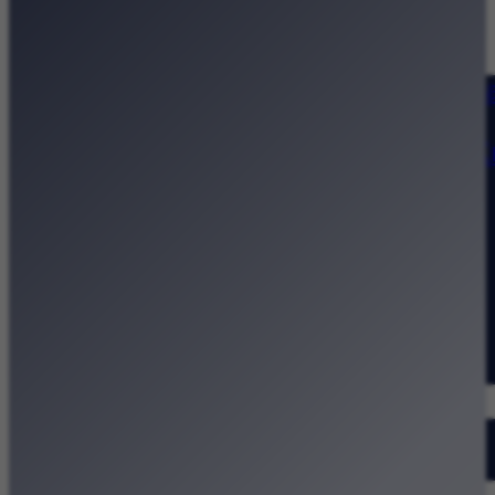
Strona główna
Kategorie
Kraków Wiadomości Wydarzeni
Polecamy
Chodźże na miasto – atrakcje 
Dla dzieci
Festiwale
Koncerty
Wystawy
Rozrywka
Przegląd dnia
Małopolska
Kalendarz