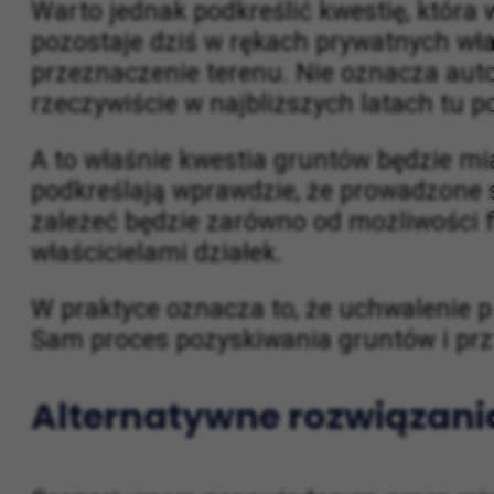
Warto jednak podkreślić kwestię, któr
pozostaje dziś w rękach prywatnych wł
przeznaczenie terenu. Nie oznacza auto
rzeczywiście w najbliższych latach tu 
A to właśnie kwestia gruntów będzie m
podkreślają wprawdzie, że prowadzone 
zależeć będzie zarówno od możliwości 
właścicielami działek.
W praktyce oznacza to, że uchwalenie p
Sam proces pozyskiwania gruntów i przy
Alternatywne rozwiązani