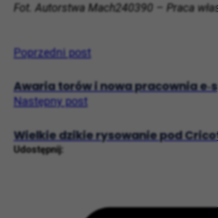
gruntów i stworzenia infrastruktury od
Fot. Autorstwa Mach240390 – Praca włas
Poprzedni post
Awaria torów i nowa pracownia e‑
Następny post
Wielkie dzikie rysowanie pod Crico
Udostępnij: