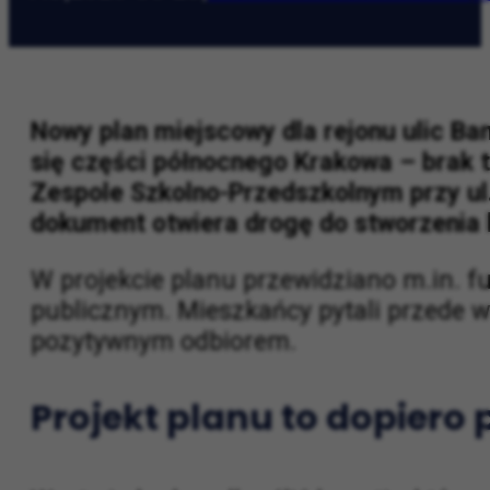
AO
|
2026-05-20
|
Kraków Wiadomości Wy
Nowy plan miejscowy dla rejonu ulic B
się części północnego Krakowa – brak t
Zespole Szkolno-Przedszkolnym przy ul.
dokument otwiera drogę do stworzenia l
W projekcie planu przewidziano m.in. f
publicznym. Mieszkańcy pytali przede ws
pozytywnym odbiorem.
Projekt planu to dopiero