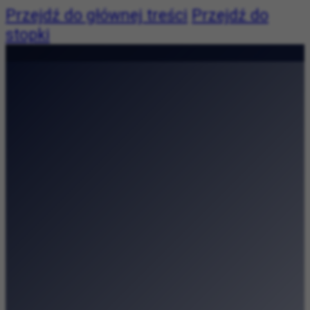
Przejdź do głównej treści
Przejdź do
stopki
Pogoda:
Pogoda niedostępna
|