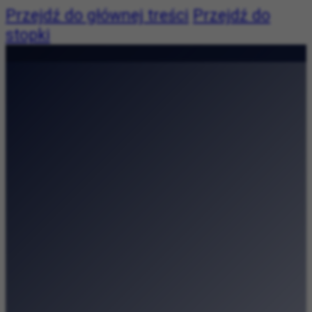
Przejdź do głównej treści
Przejdź do
stopki
Pogoda:
Pogoda niedostępna
|