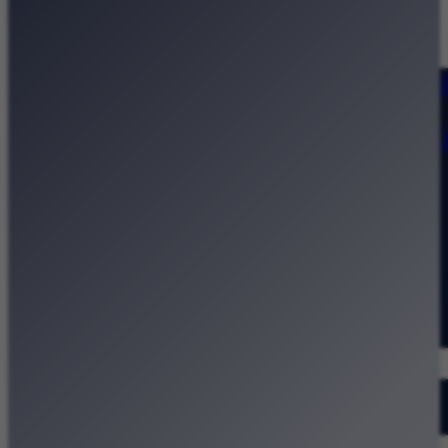
Strona główna
Kategorie
Kraków Wiadomości Wydarzeni
Polecamy
Chodźże na miasto – atrakcje 
Dla dzieci
Festiwale
Koncerty
Wystawy
Rozrywka
Przegląd dnia
Małopolska
Kalendarz