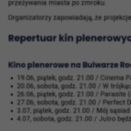
„Filmowe lato w Krakowie” wpisuje się w
lokalizacje stają się miejscem spotkań,
przeżywania miasta po zmroku.
Organizatorzy zapowiadają, że projekcj
Repertuar kin plenerowy
Kino plenerowe na Bulwarze Ro
19.06, piątek, godz. 21.00 / Cinema 
20.06, sobota, godz. 21.00 / W trójką
26.06, piątek, godz. 21.00 / Parasite
27.06, sobota, godz. 21.00 / Perfect
3.07, piątek, godz. 21.00 / Mój sąsia