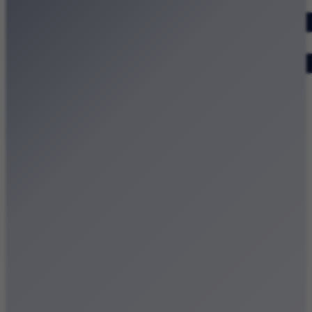
Dodaj wydarzenie
Zobacz swoje wydarzenie
Kraków Kamery
Zdjęcia
Kontakt
Patronat medialny
Strona główna
Kategorie
Kraków Wiadomości Wydarzenia
Polecamy
Chodźże na miasto – atrakcje Krakowa
Dla dzieci