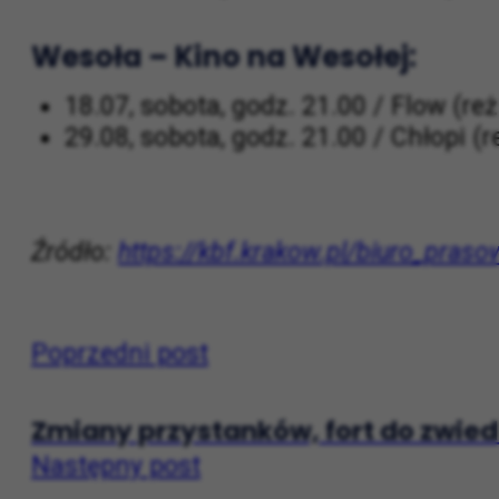
01.08, sobota, godz. 21.00/ Paddingto
8.08, sobota, godz. 21.00 / Madagask
Wesoła – Kino na Wesołej:
18.07, sobota, godz. 21.00 / Flow (reż
29.08, sobota, godz. 21.00 / Chłopi 
Źródło:
https://kbf.krakow.pl/biuro_pras
Poprzedni post
Zmiany przystanków, fort do zwie