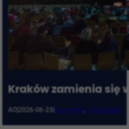
Kraków zamienia się w
AO
|
2026-06-23
|
Rozrywka
,
w Krakowie