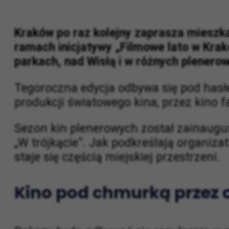
Kraków po raz kolejny zaprasza mieszka
ramach inicjatywy „Filmowe lato w Krak
parkach, nad Wisłą i w różnych plenerow
Tegoroczna edycja odbywa się pod hasł
produkcji światowego kina, przez kino fa
Sezon kin plenerowych został zainaugu
„W trójkącie”. Jak podkreślają organiza
staje się częścią miejskiej przestrzeni.
Kino pod chmurką przez c