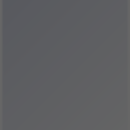
Festiwale
Koncerty
Wystawy
Rozrywka
Przegląd dnia
Małopolska
Kalendarz
Dodaj wydarzenie
Zobacz swoje wydarzenie
Kraków Kamery
Zdjęcia
Kontakt