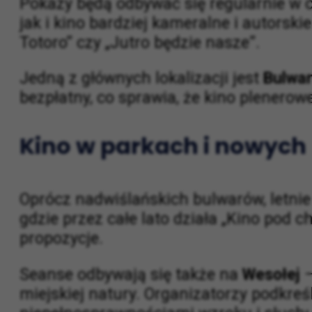
Pokazy będą odbywać się regularnie w c
jak i kino bardziej kameralne i autorski
Totoro” czy „Jutro będzie nasze”.
Jedną z głównych lokalizacji jest
Bulwar
bezpłatny, co sprawia, że kino plenero
Kino w parkach i nowych
Oprócz nadwiślańskich bulwarów, letnie 
gdzie przez całe lato działa „Kino pod
propozycje.