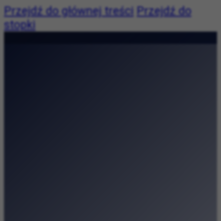
Przejdź do głównej treści
Przejdź do
stopki
Pogoda:
Pogoda niedostępna
|