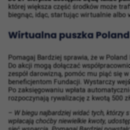
tych, którzy wolą pokonać trasę w tyc
Do 27 sierpnia dostępne będą także pak
której większa część środków może tra
biegnąc, idąc, startując wirtualnie alb
Wirtualna puszka Poland
Pomagaj Bardziej sprawia, że w Poland 
Do akcji mogą dołączać współpracownicy,
zespół darowizną, pomóc mu piąć się w
beneficjentom Fundacji. Wystarczy wejść
Po zaksięgowaniu wpłata automatycznie z
rozpoczynają rywalizację z kwotą 500 z
– W biegu najbardziej widać tych, którzy 