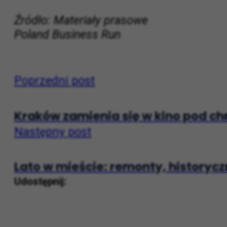
Źródło: Materiały prasowe
Poland Business Run
Poprzedni post
Kraków zamienia się w kino pod ch
Następny post
Lato w mieście: remonty, historycz
Udostępnij: