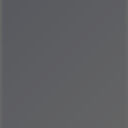
Festiwale
Koncerty
Wystawy
Rozrywka
Przegląd dnia
Małopolska
Kalendarz
Dodaj wydarzenie
Zobacz swoje wydarzenie
Kraków Kamery
Zdjęcia
Kontakt