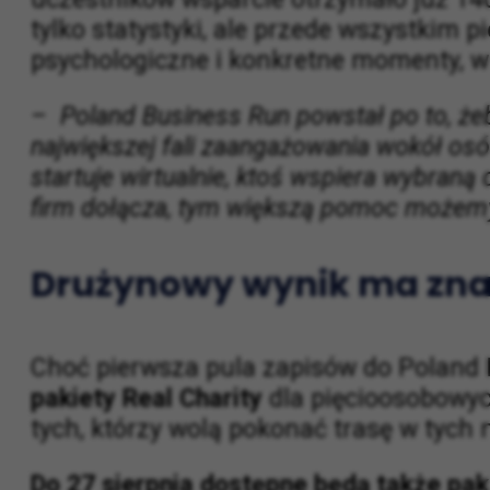
Fundacja Poland Business Run pomogła
uczestników wsparcie otrzymało już 14
tylko statystyki, ale przede wszystkim pi
psychologiczne i konkretne momenty, w
– Poland Business Run powstał po to, żeb
największej fali zaangażowania wokół osó
startuje wirtualnie, ktoś wspiera wybraną 
firm dołącza, tym większą pomoc możemy
Drużynowy wynik ma znac
Choć pierwsza pula zapisów do Poland 
pakiety Real Charity
dla pięcioosobowyc