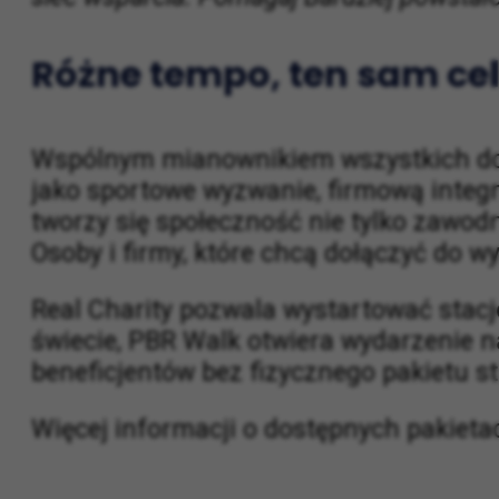
wpłacają choćby niewielkie kwoty, udostęp
sieć wsparcia. Pomagaj Bardziej powstało
Różne tempo, ten sam ce
Wspólnym mianownikiem wszystkich do
jako sportowe wyzwanie, firmową integra
tworzy się społeczność nie tylko zawodn
Osoby i firmy, które chcą dołączyć do 
Real Charity pozwala wystartować stacj
świecie, PBR Walk otwiera wydarzenie n
beneficjentów bez fizycznego pakietu st
Więcej informacji o dostępnych pakieta