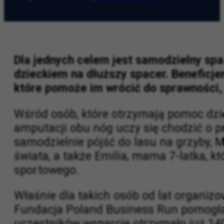
AO
|
2026-06-23
|
w Krakowie
Dla jednych celem jest samodzielny spac
dzieckiem na dłuższy spacer. Beneficjen
które pomoże im wrócić do sprawności, 
Wśród osób, które otrzymają pomoc dzię
amputacji obu nóg uczy się chodzić o p
samodzielnie pójść do lasu na grzyby, 
świata, a także Emilia, mama 7-latka, 
sportowego.
Właśnie dla takich osób od lat organi