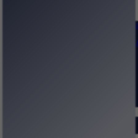
Strona główna
Kategorie
Kraków Wiadomości Wydarzeni
Polecamy
Chodźże na miasto – atrakcje 
Dla dzieci
Festiwale
Koncerty
Wystawy
Rozrywka
Przegląd dnia
Małopolska
Kalendarz