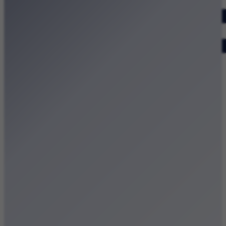
Dodaj wydarzenie
Zobacz swoje wydarzenie
Kraków Kamery
Zdjęcia
Kontakt
Patronat medialny
Strona główna
Kategorie
Kraków Wiadomości Wydarzenia
Polecamy
Chodźże na miasto – atrakcje Krakowa
Dla dzieci