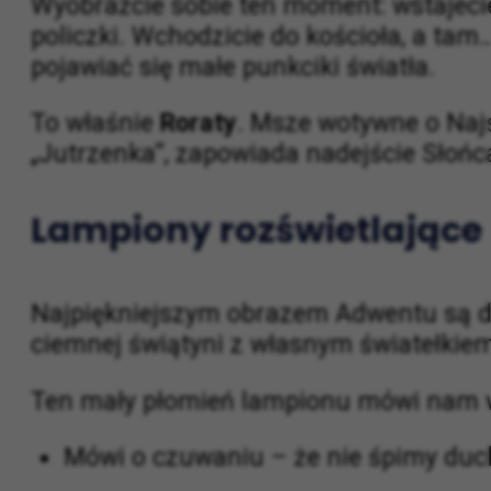
Dla mnie sercem Adwentu są Roraty. Je
Wyobraźcie sobie ten moment: wstajecie
policzki. Wchodzicie do kościoła, a tam…
pojawiać się małe punkciki światła.
To właśnie
Roraty
. Msze wotywne o Najś
„Jutrzenka”, zapowiada nadejście Słońc
Lampiony rozświetlające
Najpiękniejszym obrazem Adwentu są dla
ciemnej świątyni z własnym światełkiem
Ten mały płomień lampionu mówi nam wi