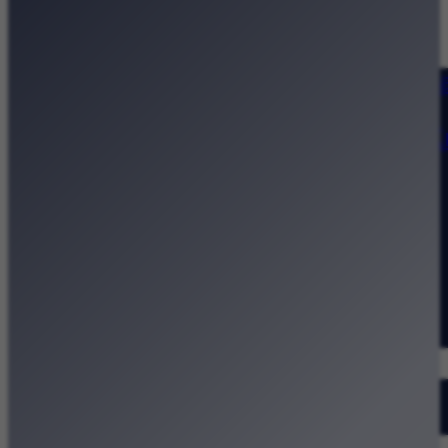
Strona główna
Kategorie
Kraków Wiadomości Wydarzeni
Polecamy
Chodźże na miasto – atrakcje 
Dla dzieci
Festiwale
Koncerty
Wystawy
Rozrywka
Przegląd dnia
Małopolska
Kalendarz