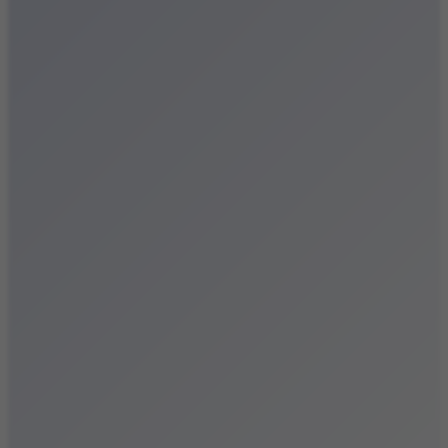
Festiwale
Koncerty
Wystawy
Rozrywka
Przegląd dnia
Małopolska
Kalendarz
Dodaj wydarzenie
Zobacz swoje wydarzenie
Kraków Kamery
Zdjęcia
Kontakt