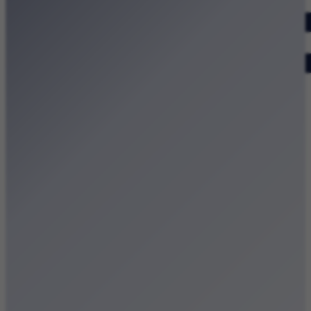
Dodaj wydarzenie
Zobacz swoje wydarzenie
Kraków Kamery
Zdjęcia
Kontakt
Patronat medialny
Strona główna
Kategorie
Kraków Wiadomości Wydarzenia
Polecamy
Chodźże na miasto – atrakcje Krakowa
Dla dzieci