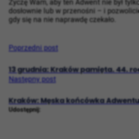
świadomie, krok po kroku.
Życzę Wam, aby ten Adwent nie był tylk
dosłownie lub w przenośni – i pozwolici
gdy się na nie naprawdę czekało.
Poprzedni post
13 grudnia: Kraków pamięta. 44. 
Następny post
Kraków: Męska końcówka Adwentu. 
Udostępnij: