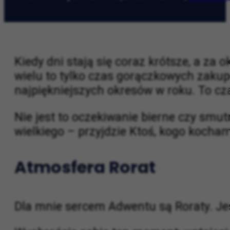
Kraków wydarzenia
|
2025-12-14
|
Kraków 
Kiedy dni stają się coraz krótsze, a za
wielu to tylko czas gorączkowych zakupó
najpiękniejszych okresów w roku. To c
Nie jest to oczekiwanie bierne czy smut
wielkiego – przyjdzie Ktoś, kogo kocha
Atmosfera Rorat