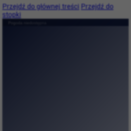
Przejdź do głównej treści
Przejdź do
stopki
Pogoda:
Pogoda niedostępna
|