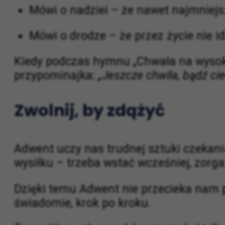
Mówi o czuwaniu – że nie śpimy duch
Mówi o nadziei – że nawet najmniejsz
Mówi o drodze – że przez życie nie 
Kiedy podczas hymnu „Chwała na wysokoś
przypominajka:
„Jeszcze chwila, bądź cie
Zwolnij, by zdążyć
Adwent uczy nas trudnej sztuki czekan
wysiłku – trzeba wstać wcześniej, zorga
Dzięki temu Adwent nie przecieka nam p